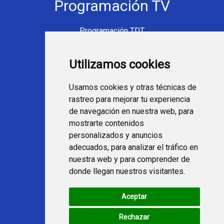
Programación TV
Programación TDT
Programación Movistar+
Utilizamos cookies
Ver TV Online
Películas en TV hoy
Usamos cookies y otras técnicas de
Fútbol en la tele
rastreo para mejorar tu experiencia
Programación en TV
de navegación en nuestra web, para
mostrarte contenidos
Webs Programa TV
personalizados y anuncios
adecuados, para analizar el tráfico en
nuestra web y para comprender de
programatv.es
donde llegan nuestros visitantes.
spaintechblog.com
Aceptar
Redes Sociales
Rechazar