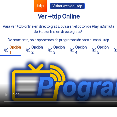
Visitar web de +tdp
Ver +tdp Online
Para ver +tdp online en directo gratis, pulsa en el botón de Play. ¡¡¡Disfruta
de +tdp online en directo gratis!!!
De momento, no disponemos de programación para el canal +tdp
Opción
Opción
Opción
Opción
Opción
1
2
3
4
5