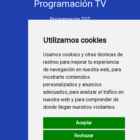
Programación TV
Programación TDT
Programación Movistar+
Utilizamos cookies
Ver TV Online
Películas en TV hoy
Usamos cookies y otras técnicas de
Fútbol en la tele
rastreo para mejorar tu experiencia
Programación en TV
de navegación en nuestra web, para
mostrarte contenidos
Webs Programa TV
personalizados y anuncios
adecuados, para analizar el tráfico en
nuestra web y para comprender de
programatv.es
donde llegan nuestros visitantes.
spaintechblog.com
Aceptar
Redes Sociales
Rechazar