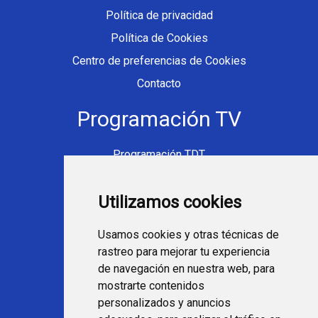
Política de privacidad
Política de Cookies
Centro de preferencias de Cookies
Contacto
Programación TV
Programación TDT
Programación Movistar+
Utilizamos cookies
Ver TV Online
Películas en TV hoy
Usamos cookies y otras técnicas de
Fútbol en la tele
rastreo para mejorar tu experiencia
Programación en TV
de navegación en nuestra web, para
mostrarte contenidos
Webs Programa TV
personalizados y anuncios