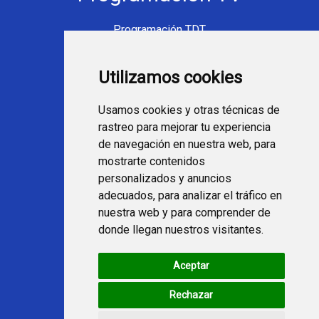
Programación TDT
Programación Movistar+
Utilizamos cookies
Ver TV Online
Películas en TV hoy
Usamos cookies y otras técnicas de
Fútbol en la tele
rastreo para mejorar tu experiencia
Programación en TV
de navegación en nuestra web, para
mostrarte contenidos
Webs Programa TV
personalizados y anuncios
adecuados, para analizar el tráfico en
nuestra web y para comprender de
programatv.es
donde llegan nuestros visitantes.
spaintechblog.com
Aceptar
Redes Sociales
Rechazar