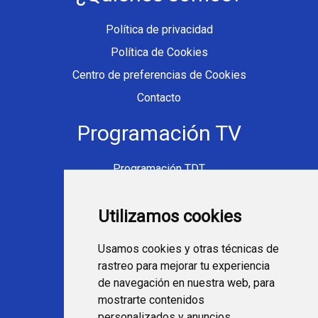
Política de privacidad
Política de Cookies
Centro de preferencias de Cookies
Contacto
Programación TV
Programación TDT
Programación Movistar+
Utilizamos cookies
Ver TV Online
Películas en TV hoy
Usamos cookies y otras técnicas de
Fútbol en la tele
rastreo para mejorar tu experiencia
Programación en TV
de navegación en nuestra web, para
mostrarte contenidos
Webs Programa TV
personalizados y anuncios