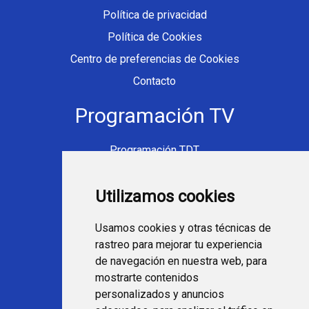
Política de privacidad
Política de Cookies
Centro de preferencias de Cookies
Contacto
Programación TV
Programación TDT
Programación Movistar+
Utilizamos cookies
Ver TV Online
Películas en TV hoy
Usamos cookies y otras técnicas de
Fútbol en la tele
rastreo para mejorar tu experiencia
Programación en TV
de navegación en nuestra web, para
mostrarte contenidos
Webs Programa TV
personalizados y anuncios