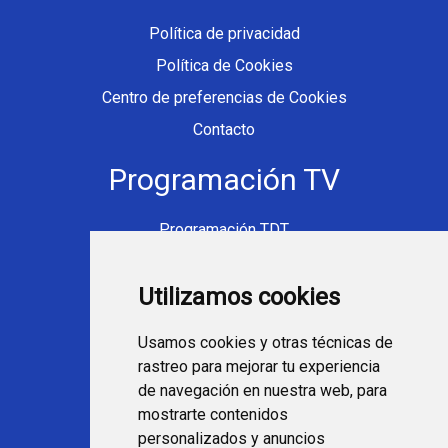
Política de privacidad
Política de Cookies
Centro de preferencias de Cookies
Contacto
Programación TV
Programación TDT
Programación Movistar+
Utilizamos cookies
Ver TV Online
Películas en TV hoy
Usamos cookies y otras técnicas de
Fútbol en la tele
rastreo para mejorar tu experiencia
Programación en TV
de navegación en nuestra web, para
mostrarte contenidos
Webs Programa TV
personalizados y anuncios