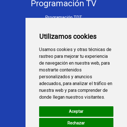
Programación TV
Programación TDT
Programación Movistar+
Utilizamos cookies
Ver TV Online
Películas en TV hoy
Usamos cookies y otras técnicas de
Fútbol en la tele
rastreo para mejorar tu experiencia
Programación en TV
de navegación en nuestra web, para
mostrarte contenidos
Webs Programa TV
personalizados y anuncios
adecuados, para analizar el tráfico en
nuestra web y para comprender de
programatv.es
donde llegan nuestros visitantes.
spaintechblog.com
Aceptar
Redes Sociales
Rechazar