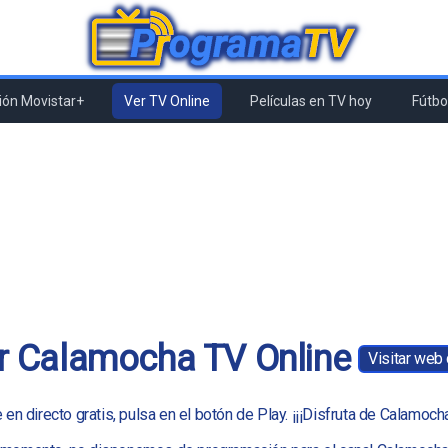
ón Movistar+
Ver TV Online
Películas en TV hoy
Fútbol
r Calamocha TV Online
Visitar web
n directo gratis, pulsa en el botón de Play. ¡¡¡Disfruta de Calamocha