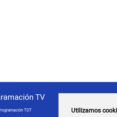
gramación TV
Webs Progra
Utilizamos cook
rogramación TDT
programatv.es