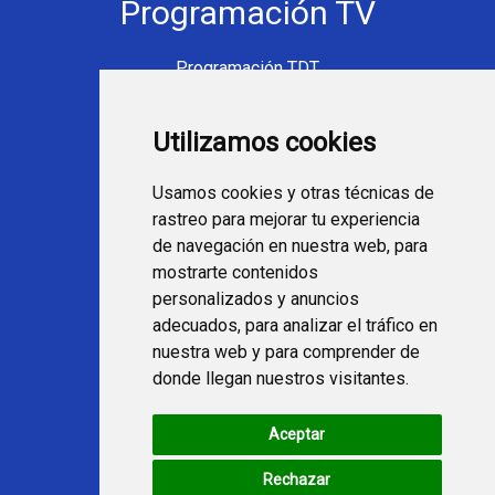
Programación TV
Programación TDT
Programación Movistar+
Utilizamos cookies
Ver TV Online
Películas en TV hoy
Usamos cookies y otras técnicas de
Fútbol en la tele
rastreo para mejorar tu experiencia
Programación en TV
de navegación en nuestra web, para
mostrarte contenidos
Webs Programa TV
personalizados y anuncios
adecuados, para analizar el tráfico en
nuestra web y para comprender de
programatv.es
donde llegan nuestros visitantes.
spaintechblog.com
Aceptar
Redes Sociales
Rechazar