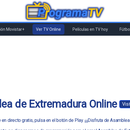
ón Movistar+
Ver TV Online
Películas en TV hoy
Fútbol
ea de Extremadura Online
Vis
n directo gratis, pulsa en el botón de Play. ¡¡¡Disfruta de Asamblea 