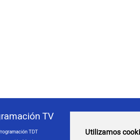
gramación TV
Webs Progra
Utilizamos cook
rogramación TDT
programatv.es