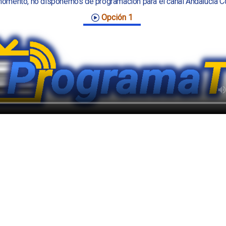
omento, no disponemos de programación para el canal Andalucía C
Opción 1