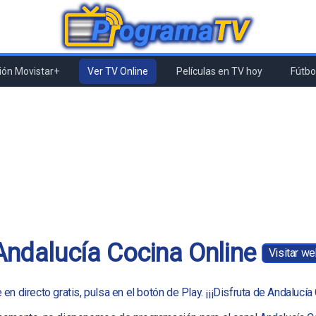
ón Movistar+
Ver TV Online
Películas en TV hoy
Fútbol
Andalucía Cocina Online
Visitar w
en directo gratis, pulsa en el botón de Play. ¡¡¡Disfruta de Andalucía 