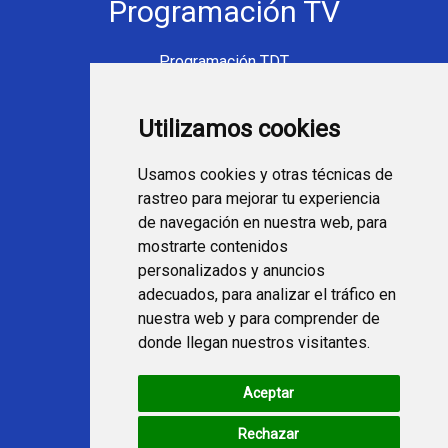
Programación TV
Programación TDT
Programación Movistar+
Utilizamos cookies
Ver TV Online
Películas en TV hoy
Usamos cookies y otras técnicas de
Fútbol en la tele
rastreo para mejorar tu experiencia
Programación en TV
de navegación en nuestra web, para
mostrarte contenidos
Webs Programa TV
personalizados y anuncios
adecuados, para analizar el tráfico en
nuestra web y para comprender de
programatv.es
donde llegan nuestros visitantes.
spaintechblog.com
Aceptar
Redes Sociales
Rechazar