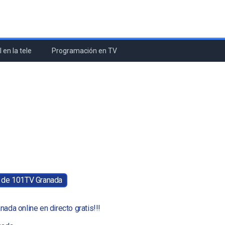
 en la tele
Programación en TV
b de 101TV Granada
nada online en directo gratis!!!