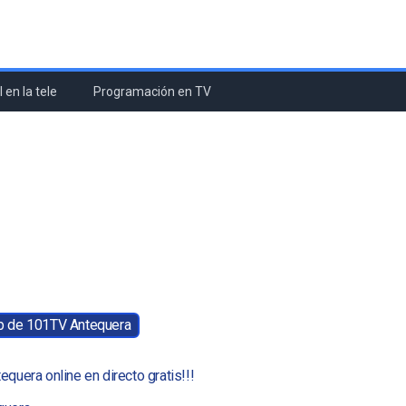
 en la tele
Programación en TV
eb de 101TV Antequera
equera online en directo gratis!!!