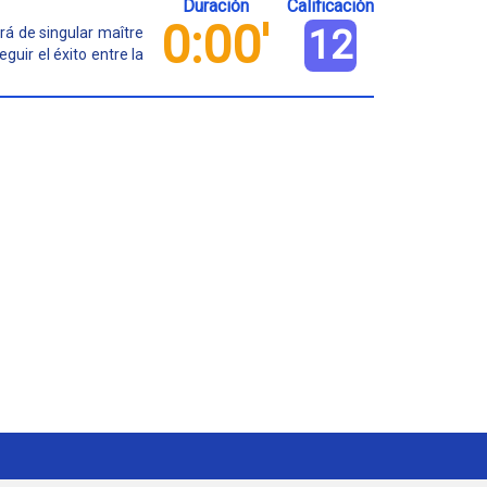
Duración
Calificación
0:00'
12
rá de singular maître
guir el éxito entre la