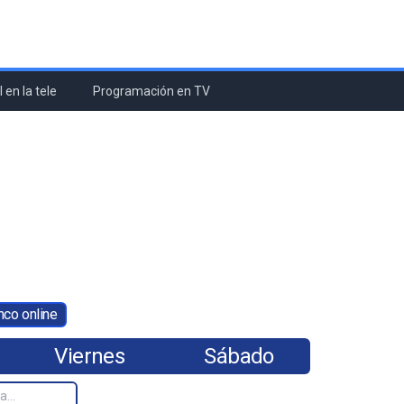
 en la tele
Programación en TV
nco online
Viernes
Sábado