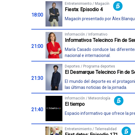
Entretenimiento / Magacín
Fiesta: Episodio 4
18:00
Magacín presentado por Àlex Blanque
Información / Informativo
Informativos Telecinco Fin de S
21:00
María Casado conduce las diferentes 
nacional e internacional.
Deportes / Programa deportes
El Desmarque Telecinco Fin de S
21:30
El mundo del deporte es el protagoni
las últimas noticias de la jornada.
Información / Meteorología
El tiempo
21:40
Espacio informativo que ofrece la pr
Entretenimiento / Telerrealidad
First dates: Episodio 171