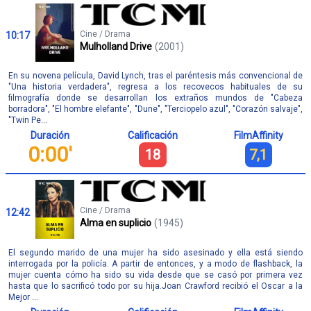
Cine / Drama
10:17
Mulholland Drive
(2001)
En su novena película, David Lynch, tras el paréntesis más convencional de
"Una historia verdadera", regresa a los recovecos habituales de su
filmografía donde se desarrollan los extraños mundos de "Cabeza
borradora", "El hombre elefante", "Dune", "Terciopelo azul", "Corazón salvaje",
"Twin Pe...
Duración
Calificación
FilmAffinity
0:00'
18
7,1
Cine / Drama
12:42
Alma en suplicio
(1945)
El segundo marido de una mujer ha sido asesinado y ella está siendo
interrogada por la policía. A partir de entonces, y a modo de flashback, la
mujer cuenta cómo ha sido su vida desde que se casó por primera vez
hasta que lo sacrificó todo por su hija.Joan Crawford recibió el Oscar a la
Mejor ...