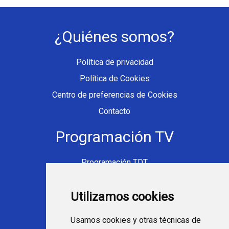
¿Quiénes somos?
Política de privacidad
Política de Cookies
Centro de preferencias de Cookies
Contacto
Programación TV
Programación TDT
Programación Movistar+
Utilizamos cookies
Ver TV Online
Películas en TV hoy
Usamos cookies y otras técnicas de
Fútbol en la tele