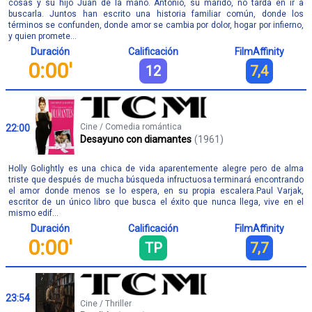
cosas y su hijo Juan de la mano. Antonio, su marido, no tarda en ir a
buscarla. Juntos han escrito una historia familiar común, donde los
términos se confunden, donde amor se cambia por dolor, hogar por infierno,
y quien promete...
Duración
Calificación
FilmAffinity
0:00'
12
7,4
Cine / Comedia romántica
22:00
Desayuno con diamantes
(1961)
Holly Golightly es una chica de vida aparentemente alegre pero de alma
triste que después de mucha búsqueda infructuosa terminará encontrando
el amor donde menos se lo espera, en su propia escalera.Paul Varjak,
escritor de un único libro que busca el éxito que nunca llega, vive en el
mismo edif...
Duración
Calificación
FilmAffinity
0:00'
TP
7,7
23:54
Cine / Thriller