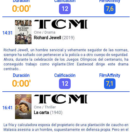
Duración
Calificación
FilmAffinity
0:00'
12
7,6
Cine / Drama
14:31
Richard Jewell
(2019)
Richard Jewell, un hombre servicial y vehemente seguidor de las normas,
siempre ha soñado con pertenecer a la policía o a otro cuerpo de seguridad.
Ahora, durante la celebración de los Juegos Olímpicos del centenario, ha
conseguido trabajo como vigilante.Clint Eastwood dirige este drama
centrado...
Duración
Calificación
FilmAffinity
0:00'
12
7,1
Cine / Thriller
16:41
La carta
(1940)
La fría y calculadora esposa del propietario de una plantación de caucho en
Malasia asesina a un hombre, supuestamente en defensa propia. Pero en el