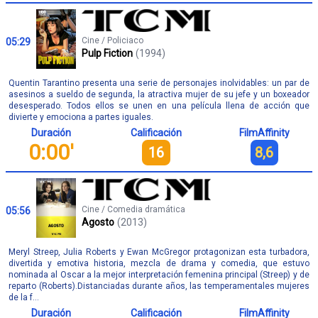
Cine / Policiaco
05:29
Pulp Fiction
(1994)
Quentin Tarantino presenta una serie de personajes inolvidables: un par de
asesinos a sueldo de segunda, la atractiva mujer de su jefe y un boxeador
desesperado. Todos ellos se unen en una película llena de acción que
divierte y emociona a partes iguales.
Duración
Calificación
FilmAffinity
0:00'
16
8,6
Cine / Comedia dramática
05:56
Agosto
(2013)
Meryl Streep, Julia Roberts y Ewan McGregor protagonizan esta turbadora,
divertida y emotiva historia, mezcla de drama y comedia, que estuvo
nominada al Oscar a la mejor interpretación femenina principal (Streep) y de
reparto (Roberts).Distanciadas durante años, las temperamentales mujeres
de la f...
Duración
Calificación
FilmAffinity