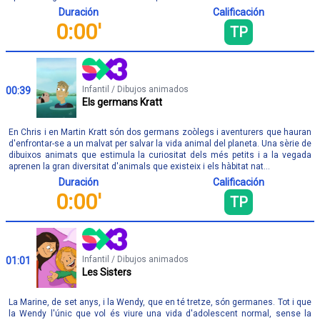
Duración
Calificación
0:00'
TP
Infantil / Dibujos animados
00:39
Els germans Kratt
En Chris i en Martin Kratt són dos germans zoòlegs i aventurers que hauran
d'enfrontar-se a un malvat per salvar la vida animal del planeta. Una sèrie de
dibuixos animats que estimula la curiositat dels més petits i a la vegada
aprenen la gran diversitat d'animals que existeix i els hàbitat nat...
Duración
Calificación
0:00'
TP
Infantil / Dibujos animados
01:01
Les Sisters
La Marine, de set anys, i la Wendy, que en té tretze, són germanes. Tot i que
la Wendy l'únic que vol és viure una vida d'adolescent normal, sense la