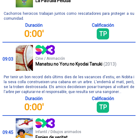
La Patrulla Peluda
Cachorros heroicos trabajan juntos como rescatadores para proteger a su
comunidad.
Duración
Calificación
0:00'
TP
Cine / Animación
09:03
Manatsu no Yoru no Kyodai Tanuki
(2013)
Per tenir un bon record dels últims dies de les vacances d'estiu, en Nobita i
la seva colla construeixen una cabana en un arbre. L'endemà al matí, però,
se la troben destrossada. Els amics decideixen posar trampes al voltant de
l'arbre per capturar-ne el responsable, que resulta ser una sangoner...
Duración
Calificación
0:00'
TP
Infantil / Dibujos animados
09:45
Espies de veritat