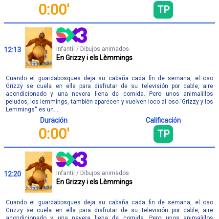
0:00'
TP
Infantil / Dibujos animados
12:13
En Grizzy i els Lèmmings
Cuando el guardabosques deja su cabaña cada fin de semana, el oso
Grizzy se cuela en ella para disfrutar de su televisión por cable, aire
acondicionado y una nevera llena de comida. Pero unos animalillos
peludos, los lemmings, también aparecen y vuelven loco al oso.''Grizzy y los
Lemmings'' es un...
Duración
Calificación
0:00'
TP
Infantil / Dibujos animados
12:20
En Grizzy i els Lèmmings
Cuando el guardabosques deja su cabaña cada fin de semana, el oso
Grizzy se cuela en ella para disfrutar de su televisión por cable, aire
acondicionado y una nevera llena de comida. Pero unos animalillos