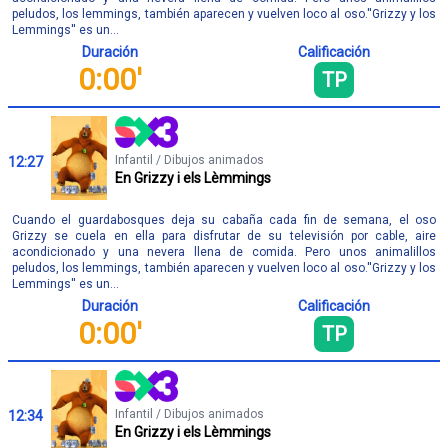
peludos, los lemmings, también aparecen y vuelven loco al oso.''Grizzy y los
Lemmings'' es un...
Duración
Calificación
0:00'
TP
Infantil / Dibujos animados
12:27
En Grizzy i els Lèmmings
Cuando el guardabosques deja su cabaña cada fin de semana, el oso
Grizzy se cuela en ella para disfrutar de su televisión por cable, aire
acondicionado y una nevera llena de comida. Pero unos animalillos
peludos, los lemmings, también aparecen y vuelven loco al oso.''Grizzy y los
Lemmings'' es un...
Duración
Calificación
0:00'
TP
Infantil / Dibujos animados
12:34
En Grizzy i els Lèmmings