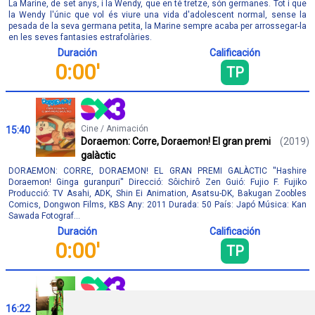
La Marine, de set anys, i la Wendy, que en té tretze, són germanes. Tot i que
la Wendy l'únic que vol és viure una vida d'adolescent normal, sense la
pesada de la seva germana petita, la Marine sempre acaba per arrossegar-la
en les seves fantasies estrafolàries.
Duración
Calificación
0:00'
TP
Cine / Animación
15:40
Doraemon: Corre, Doraemon! El gran premi
(2019)
galàctic
DORAEMON: CORRE, DORAEMON! EL GRAN PREMI GALÀCTIC ''Hashire
Doraemon! Ginga guranpuri'' Direcció: Sôichirô Zen Guió: Fujio F. Fujiko
Producció: TV Asahi, ADK, Shin Ei Animation, Asatsu-DK, Bakugan Zoobles
Comics, Dongwon Films, KBS Any: 2011 Durada: 50 País: Japó Música: Kan
Sawada Fotograf...
Duración
Calificación
0:00'
TP
Entretenimiento / Magacín
16:22