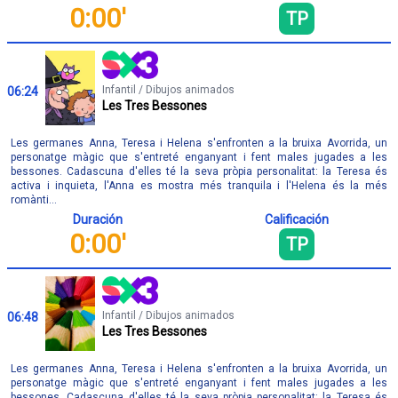
0:00'
TP
Infantil / Dibujos animados
06:24
Les Tres Bessones
Les germanes Anna, Teresa i Helena s'enfronten a la bruixa Avorrida, un
personatge màgic que s'entreté enganyant i fent males jugades a les
bessones. Cadascuna d'elles té la seva pròpia personalitat: la Teresa és
activa i inquieta, l'Anna es mostra més tranquila i l'Helena és la més
romànti...
Duración
Calificación
0:00'
TP
Infantil / Dibujos animados
06:48
Les Tres Bessones
Les germanes Anna, Teresa i Helena s'enfronten a la bruixa Avorrida, un
personatge màgic que s'entreté enganyant i fent males jugades a les
bessones. Cadascuna d'elles té la seva pròpia personalitat: la Teresa és