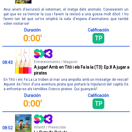
Avui anem d'excursió al veterinari, el metge dels animals. Coneixerem un
gat que es va trencar la cua i farem la revisió a una gossa molt dòcil. I ho
farem tan bé que se'ns omplirà la sala d'espera d'animalons que també
volen visitar-se!.
Duración
Calificación
0:00'
TP
Entretenimiento / Magacín
08:43
A jugar! Amb en Titó i els Fa la la (T3): Ep.8 A jugar a
pirates
En Titó i els Fa La La troben al mar una ampolla amb un missatge de rescat!
Aquest és l'inici d'una aventura pirata que portarà la tripulació del capità Os
a enfrontar-se als temibles Crancs pirates. Qui guanyarà?.
Duración
Calificación
0:00'
TP
Infantil / Preescolar
08:52