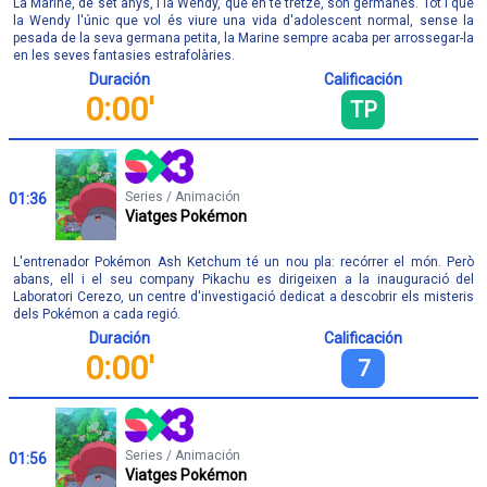
La Marine, de set anys, i la Wendy, que en té tretze, són germanes. Tot i que
la Wendy l'únic que vol és viure una vida d'adolescent normal, sense la
pesada de la seva germana petita, la Marine sempre acaba per arrossegar-la
en les seves fantasies estrafolàries.
Duración
Calificación
0:00'
TP
Series / Animación
01:36
Viatges Pokémon
L'entrenador Pokémon Ash Ketchum té un nou pla: recórrer el món. Però
abans, ell i el seu company Pikachu es dirigeixen a la inauguració del
Laboratori Cerezo, un centre d'investigació dedicat a descobrir els misteris
dels Pokémon a cada regió.
Duración
Calificación
0:00'
7
Series / Animación
01:56
Viatges Pokémon