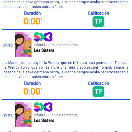
pesada de la seva germana petita, la Marine sempre acaba per arrossegar-la
en les seves fantasies estrafolàries.
Duración
Calificación
0:00'
TP
Infantil / Dibujos animados
01:12
Les Sisters
La Marine, de set anys, i la Wendy, que en té tretze, són germanes. Tot i que
la Wendy l'únic que vol és viure una vida d'adolescent normal, sense la
pesada de la seva germana petita, la Marine sempre acaba per arrossegar-la
en les seves fantasies estrafolàries.
Duración
Calificación
0:00'
TP
Infantil / Dibujos animados
01:24
Les Sisters