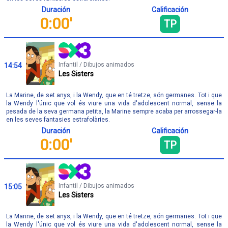
Duración
Calificación
0:00'
TP
Infantil / Dibujos animados
14:54
Les Sisters
La Marine, de set anys, i la Wendy, que en té tretze, són germanes. Tot i que
la Wendy l'únic que vol és viure una vida d'adolescent normal, sense la
pesada de la seva germana petita, la Marine sempre acaba per arrossegar-la
en les seves fantasies estrafolàries.
Duración
Calificación
0:00'
TP
Infantil / Dibujos animados
15:05
Les Sisters
La Marine, de set anys, i la Wendy, que en té tretze, són germanes. Tot i que
la Wendy l'únic que vol és viure una vida d'adolescent normal, sense la