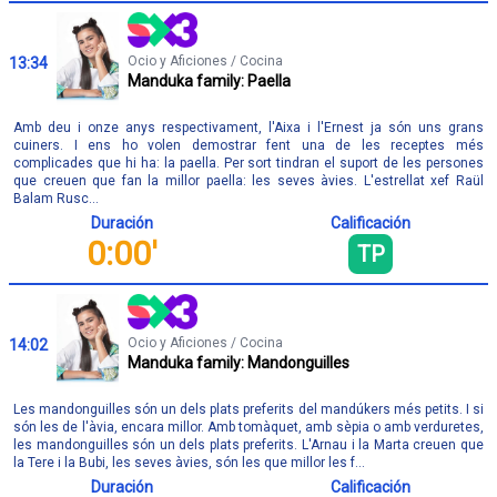
Ocio y Aficiones / Cocina
13:34
Manduka family: Paella
Amb deu i onze anys respectivament, l'Aixa i l'Ernest ja són uns grans
cuiners. I ens ho volen demostrar fent una de les receptes més
complicades que hi ha: la paella. Per sort tindran el suport de les persones
que creuen que fan la millor paella: les seves àvies. L'estrellat xef Raül
Balam Rusc...
Duración
Calificación
0:00'
TP
Ocio y Aficiones / Cocina
14:02
Manduka family: Mandonguilles
Les mandonguilles són un dels plats preferits del mandúkers més petits. I si
són les de l'àvia, encara millor. Amb tomàquet, amb sèpia o amb verduretes,
les mandonguilles són un dels plats preferits. L'Arnau i la Marta creuen que
la Tere i la Bubi, les seves àvies, són les que millor les f...
Duración
Calificación