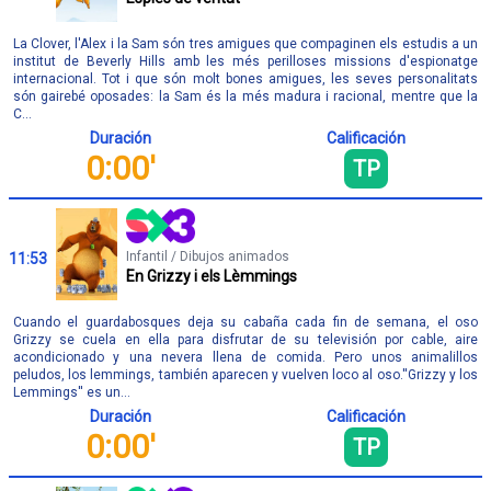
La Clover, l'Alex i la Sam són tres amigues que compaginen els estudis a un
institut de Beverly Hills amb les més perilloses missions d'espionatge
internacional. Tot i que són molt bones amigues, les seves personalitats
són gairebé oposades: la Sam és la més madura i racional, mentre que la
C...
Duración
Calificación
0:00'
TP
Infantil / Dibujos animados
11:53
En Grizzy i els Lèmmings
Cuando el guardabosques deja su cabaña cada fin de semana, el oso
Grizzy se cuela en ella para disfrutar de su televisión por cable, aire
acondicionado y una nevera llena de comida. Pero unos animalillos
peludos, los lemmings, también aparecen y vuelven loco al oso.''Grizzy y los
Lemmings'' es un...
Duración
Calificación
0:00'
TP