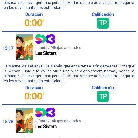
pesada de la seva germana petita, la Marine sempre acaba per arrossegar-la
en les seves fantasies estrafolàries.
Duración
Calificación
0:00'
TP
Infantil / Dibujos animados
15:17
Les Sisters
La Marine, de set anys, i la Wendy, que en té tretze, són germanes. Tot i que
la Wendy l'únic que vol és viure una vida d'adolescent normal, sense la
pesada de la seva germana petita, la Marine sempre acaba per arrossegar-la
en les seves fantasies estrafolàries.
Duración
Calificación
0:00'
TP
Infantil / Dibujos animados
15:28
Les Sisters