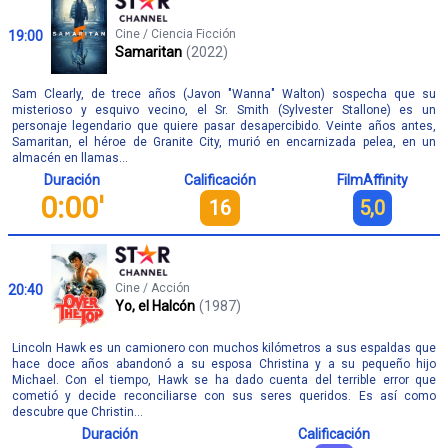
Cine / Ciencia Ficción
19:00
Samaritan
(2022)
Sam Clearly, de trece años (Javon "Wanna" Walton) sospecha que su
misterioso y esquivo vecino, el Sr. Smith (Sylvester Stallone) es un
personaje legendario que quiere pasar desapercibido. Veinte años antes,
Samaritan, el héroe de Granite City, murió en encarnizada pelea, en un
almacén en llamas...
Duración
Calificación
FilmAffinity
0:00'
16
5,0
Cine / Acción
20:40
Yo, el Halcón
(1987)
Lincoln Hawk es un camionero con muchos kilómetros a sus espaldas que
hace doce años abandonó a su esposa Christina y a su pequeño hijo
Michael. Con el tiempo, Hawk se ha dado cuenta del terrible error que
cometió y decide reconciliarse con sus seres queridos. Es así como
descubre que Christin...
Duración
Calificación