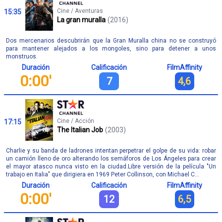
Cine / Aventuras
15:35
La gran muralla
(2016)
Dos mercenarios descubrirán que la Gran Muralla china no se construyó
para mantener alejados a los mongoles, sino para detener a unos
monstruos.
Duración
Calificación
FilmAffinity
0:00'
7
4,6
Cine / Acción
17:15
The Italian Job
(2003)
Charlie y su banda de ladrones intentan perpetrar el golpe de su vida: robar
un camión lleno de oro alterando los semáforos de Los Ángeles para crear
el mayor atasco nunca visto en la ciudad.Libre versión de la película "Un
trabajo en Italia" que dirigiera en 1969 Peter Collinson, con Michael C...
Duración
Calificación
FilmAffinity
0:00'
12
6,5