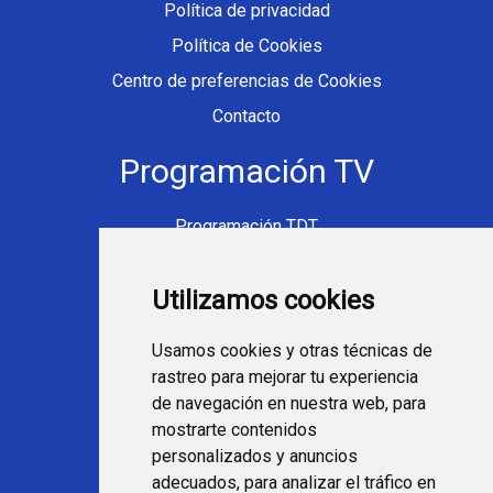
Política de privacidad
Política de Cookies
Centro de preferencias de Cookies
Contacto
Programación TV
Programación TDT
Programación Movistar+
Utilizamos cookies
Ver TV Online
Películas en TV hoy
Usamos cookies y otras técnicas de
Fútbol en la tele
rastreo para mejorar tu experiencia
Programación en TV
de navegación en nuestra web, para
mostrarte contenidos
Webs Programa TV
personalizados y anuncios
adecuados, para analizar el tráfico en