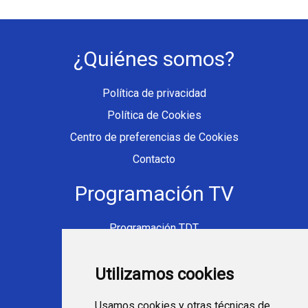
¿Quiénes somos?
Política de privacidad
Política de Cookies
Centro de preferencias de Cookies
Contacto
Programación TV
Programación TDT
Programación Movistar+
Utilizamos cookies
Ver TV Online
Películas en TV hoy
Usamos cookies y otras técnicas de