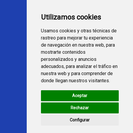
Programación Movistar+
Utilizamos cookies
Ver TV Online
Películas en TV hoy
Usamos cookies y otras técnicas de
Fútbol en la tele
rastreo para mejorar tu experiencia
Programación en TV
de navegación en nuestra web, para
mostrarte contenidos
Webs Programa TV
personalizados y anuncios
adecuados, para analizar el tráfico en
nuestra web y para comprender de
programatv.es
donde llegan nuestros visitantes.
spaintechblog.com
Aceptar
Redes Sociales
Rechazar
Configurar