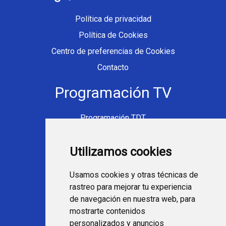
Política de privacidad
Política de Cookies
Centro de preferencias de Cookies
Contacto
Programación TV
Programación TDT
Programación Movistar+
Utilizamos cookies
Ver TV Online
Películas en TV hoy
Usamos cookies y otras técnicas de
Fútbol en la tele
rastreo para mejorar tu experiencia
Programación en TV
de navegación en nuestra web, para
mostrarte contenidos
Webs Programa TV
personalizados y anuncios