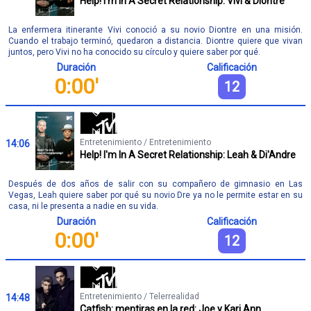
Help! I'm In A Secret Relationship: Vivi & Diontre
La enfermera itinerante Vivi conoció a su novio Diontre en una misión.
Cuando el trabajo terminó, quedaron a distancia. Diontre quiere que vivan
juntos, pero Vivi no ha conocido su círculo y quiere saber por qué.
Duración
Calificación
0:00'
12
Entretenimiento / Entretenimiento
14:06
Help! I'm In A Secret Relationship: Leah & Di'Andre
Después de dos años de salir con su compañero de gimnasio en Las
Vegas, Leah quiere saber por qué su novio Dre ya no le permite estar en su
casa, ni le presenta a nadie en su vida.
Duración
Calificación
0:00'
12
Entretenimiento / Telerrealidad
14:48
Catfish: mentiras en la red: Joe y Kari Ann