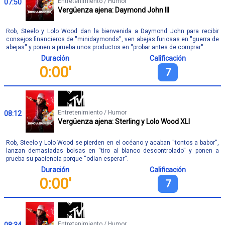
Entretenimiento / Humor
07:50
Vergüenza ajena: Daymond John III
Rob, Steelo y Lolo Wood dan la bienvenida a Daymond John para recibir
consejos financieros de ''minidaymonds'', ven abejas furiosas en ''guerra de
abejas'' y ponen a prueba unos productos en ''probar antes de comprar''.
Duración
Calificación
0:00'
7
Entretenimiento / Humor
08:12
Vergüenza ajena: Sterling y Lolo Wood XLI
Rob, Steelo y Lolo Wood se pierden en el océano y acaban ''tontos a babor'',
lanzan demasiadas bolsas en ''tiro al blanco descontrolado'' y ponen a
prueba su paciencia porque ''odian esperar''.
Duración
Calificación
0:00'
7
Entretenimiento / Humor