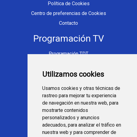
Política de Cookies
Centro de preferencias de Cookies
Contacto
Programación TV
Programación TDT
Programación Movistar+
Utilizamos cookies
Ver TV Online
Películas en TV hoy
Usamos cookies y otras técnicas de
Fútbol en la tele
rastreo para mejorar tu experiencia
Programación en TV
de navegación en nuestra web, para
mostrarte contenidos
Webs Programa TV
personalizados y anuncios
adecuados, para analizar el tráfico en
nuestra web y para comprender de
programatv.es