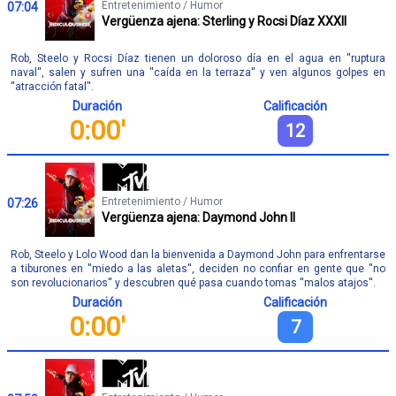
Entretenimiento / Humor
07:04
Vergüenza ajena: Sterling y Rocsi Díaz XXXII
Rob, Steelo y Rocsi Díaz tienen un doloroso día en el agua en ''ruptura
naval'', salen y sufren una ''caída en la terraza'' y ven algunos golpes en
''atracción fatal''.
Duración
Calificación
0:00'
12
Entretenimiento / Humor
07:26
Vergüenza ajena: Daymond John II
Rob, Steelo y Lolo Wood dan la bienvenida a Daymond John para enfrentarse
a tiburones en ''miedo a las aletas'', deciden no confiar en gente que ''no
son revolucionarios'' y descubren qué pasa cuando tomas ''malos atajos''.
Duración
Calificación
0:00'
7