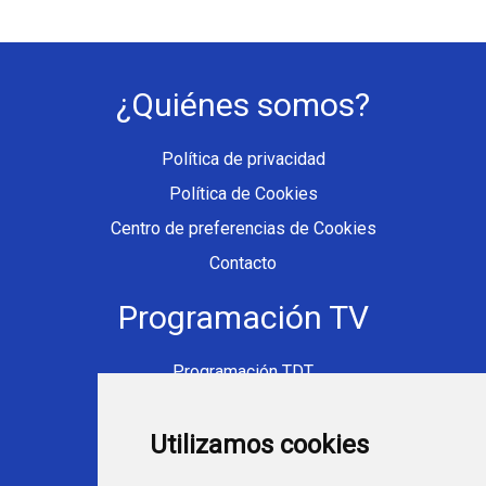
¿Quiénes somos?
Política de privacidad
Política de Cookies
Centro de preferencias de Cookies
Contacto
Programación TV
Programación TDT
Programación Movistar+
Utilizamos cookies
Ver TV Online
Películas en TV hoy