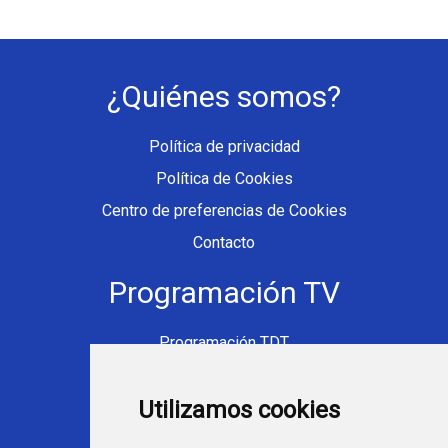
¿Quiénes somos?
Política de privacidad
Política de Cookies
Centro de preferencias de Cookies
Contacto
Programación TV
Programación TDT
Programación Movistar+
Utilizamos cookies
Ver TV Online
Películas en TV hoy