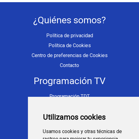
¿Quiénes somos?
Política de privacidad
Política de Cookies
Centro de preferencias de Cookies
Contacto
Programación TV
Programación TDT
Programación Movistar+
Utilizamos cookies
Ver TV Online
Películas en TV hoy
Usamos cookies y otras técnicas de
Fútbol en la tele
rastreo para mejorar tu experiencia