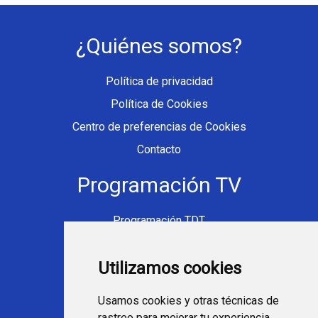
¿Quiénes somos?
Política de privacidad
Política de Cookies
Centro de preferencias de Cookies
Contacto
Programación TV
Programación TDT
Programación Movistar+
Utilizamos cookies
Ver TV Online
Películas en TV hoy
Usamos cookies y otras técnicas de
Fútbol en la tele
rastreo para mejorar tu experiencia