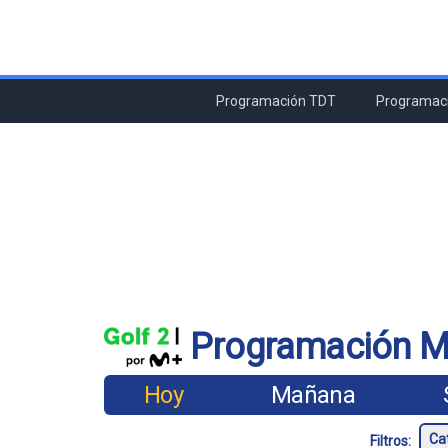
Programación TDT
Programaci
Programación Mo
Hoy
Mañana
Filtros: