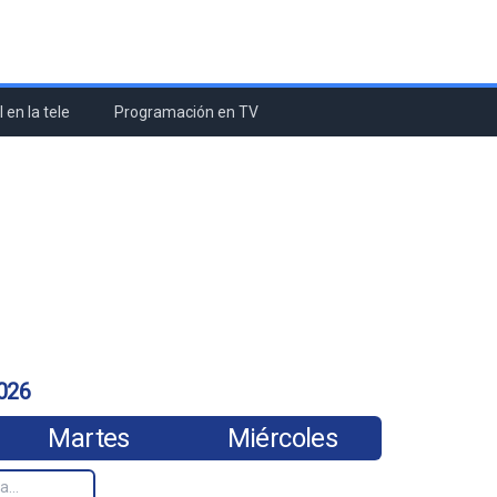
 en la tele
Programación en TV
026
Martes
Miércoles