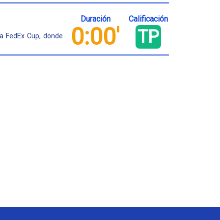
Duración
Calificación
0:00'
TP
la FedEx Cup, donde