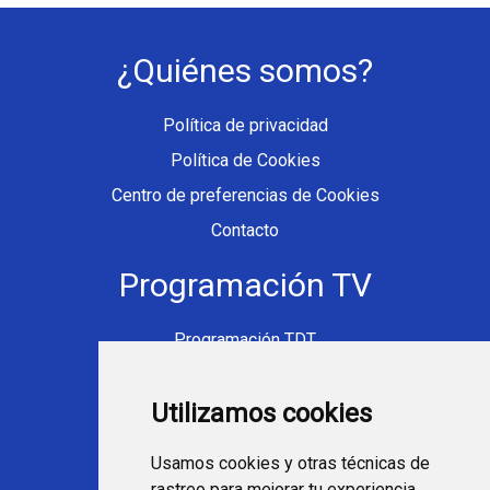
¿Quiénes somos?
Política de privacidad
Política de Cookies
Centro de preferencias de Cookies
Contacto
Programación TV
Programación TDT
Programación Movistar+
Utilizamos cookies
Ver TV Online
Películas en TV hoy
Usamos cookies y otras técnicas de
Fútbol en la tele
rastreo para mejorar tu experiencia