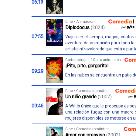
06:13
...
Cine / Animación
Diplodocus
(2024)
07:55
Viajes en el tiempo, magos, criatu
aventura de animación para toda la f
artista infravalorado que está a punto
Cortometrajes / Corto animación
¡Pito, pito, gorgorito!
09:29
En las nubes se encuentra un patio de
Cine / Comedia dramática
Un niño grande
(2002)
09:46
A Will lo único que le preocupa es pas
una relación fugaz con una madre so
mujeres disponibles es meterse en un
Cine / Comedia romántica
Amor con preaviso
(2002)