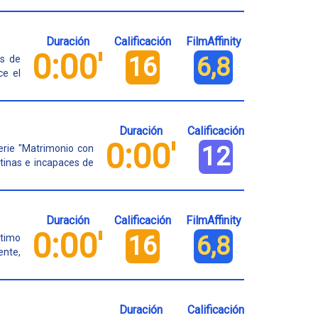
Duración
Calificación
FilmAffinity
0:00'
16
6,8
es de
ce el
Duración
Calificación
0:00'
12
erie "Matrimonio con
ntinas e incapaces de
Duración
Calificación
FilmAffinity
0:00'
16
6,8
ntimo
ente,
Duración
Calificación