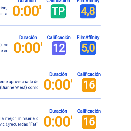
Duración
Calificación
FilmAffinity
0:00'
TP
4,8
tion,
ar a
Duración
Calificación
FilmAffinity
0:00'
12
5,0
), no
te en
Duración
Calificación
0:00'
16
berse aprovechado de
n (Dianne Wiest) como
Duración
Calificación
0:00'
16
la mejor miniserie o
ovic (¿recuerdas "Fat",