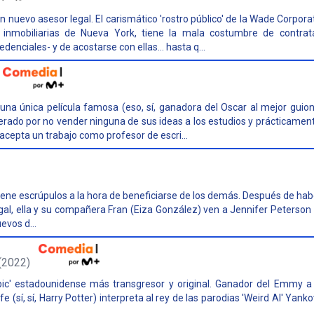
 nuevo asesor legal. El carismático 'rostro público' de la Wade Corpora
 inmobiliarias de Nueva York, tiene la mala costumbre de contrat
enciales- y de acostarse con ellas... hasta q...
 una única película famosa (eso, sí, ganadora del Oscar al mejor guion
ado por no vender ninguna de sus ideas a los estudios y prácticamen
acepta un trabajo como profesor de escri...
ene escrúpulos a la hora de beneficiarse de los demás. Después de ha
gal, ella y su compañera Fran (Eiza González) ven a Jennifer Peterso
evos d...
(2022)
pic' estadounidense más transgresor y original. Ganador del Emmy a 
fe (sí, sí, Harry Potter) interpreta al rey de las parodias 'Weird Al' Yank