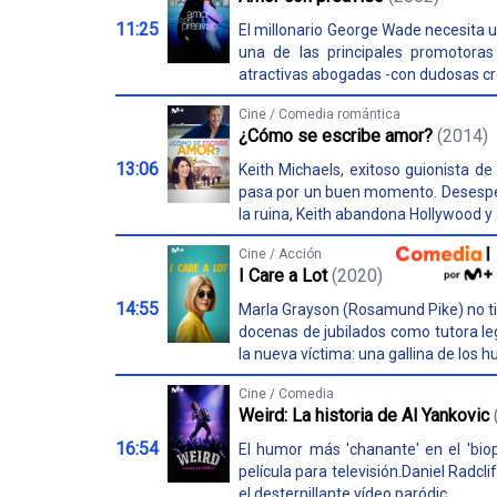
11:25
El millonario George Wade necesita un
una de las principales promotoras
atractivas abogadas -con dudosas cred
Cine / Comedia romántica
¿Cómo se escribe amor?
(2014)
13:06
Keith Michaels, exitoso guionista de
pasa por un buen momento. Desesper
la ruina, Keith abandona Hollywood y 
Cine / Acción
I Care a Lot
(2020)
14:55
Marla Grayson (Rosamund Pike) no ti
docenas de jubilados como tutora le
la nueva víctima: una gallina de los hu
Cine / Comedia
Weird: La historia de Al Yankovic
16:54
El humor más 'chanante' en el 'bio
película para televisión.Daniel Radclif
el desternillante vídeo paródic...