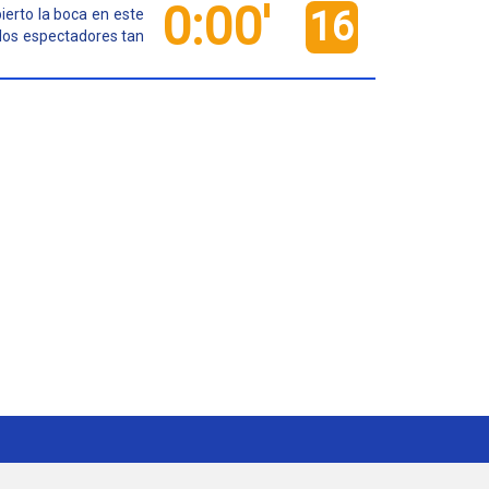
0:00'
16
bierto la boca en este
 los espectadores tan
ma TV
Redes Sociales