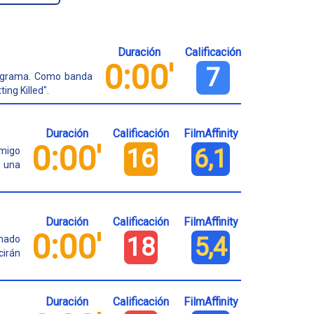
Duración
Calificación
0:00'
7
programa. Como banda
ng Killed".
Duración
Calificación
FilmAffinity
0:00'
16
6,1
amigo
o una
Duración
Calificación
FilmAffinity
0:00'
18
5,4
imado
cirán
Duración
Calificación
FilmAffinity