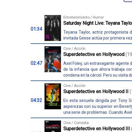
Entretenimiento / Humor
Saturday Night Live: Teyana Tayl
01:34
Teyana Taylor, actriz protagonista
invitada Geese actúa por primera vez
Cine / Acción
Superdetective en Hollywood
(1
02:47
Axel Foley, un extravagante agente de
de la infancia que ahora trabaja c
condena en la cárcel. Pero su visita d
Cine / Acción
Superdetective en Hollywood II
(
04:32
En esta secuela dirigida por Tony Sc
asperezas con su superior en Beverly
una serie de problemas. Cuando Axel v
Cine / Comedia
Superdetective en Hollywood III