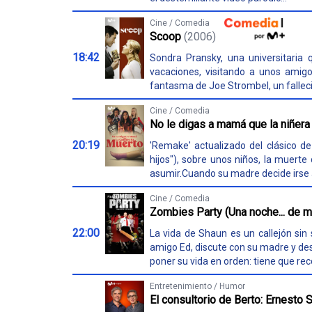
Cine / Comedia
Scoop
(2006)
18:42
Sondra Pransky, una universitaria
vacaciones, visitando a unos amig
fantasma de Joe Strombel, un fallecido
Cine / Comedia
No le digas a mamá que la niñera
20:19
'Remake' actualizado del clásico d
hijos"), sobre unos niños, la muert
asumir.Cuando su madre decide irse a 
Cine / Comedia
Zombies Party (Una noche... de m
22:00
La vida de Shaun es un callejón sin 
amigo Ed, discute con su madre y desc
poner su vida en orden: tiene que reco
Entretenimiento / Humor
El consultorio de Berto: Ernesto Se