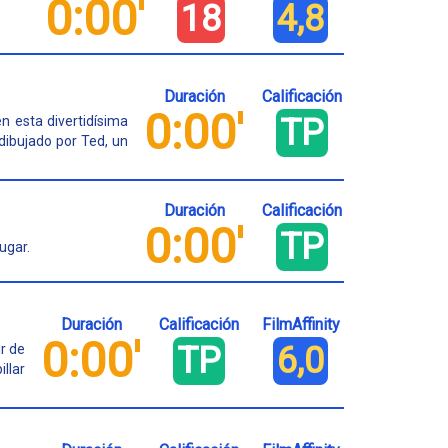
0:00'
18
4,8
Duración
Calificación
0:00'
TP
 esta divertidísima
dibujado por Ted, un
Duración
Calificación
0:00'
TP
ugar.
Duración
Calificación
FilmAffinity
0:00'
TP
6,0
ir de
llar