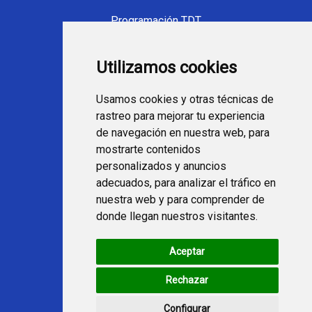
Programación TDT
Programación Movistar+
Utilizamos cookies
Ver TV Online
Películas en TV hoy
Usamos cookies y otras técnicas de
Fútbol en la tele
rastreo para mejorar tu experiencia
Programación en TV
de navegación en nuestra web, para
mostrarte contenidos
Webs Programa TV
personalizados y anuncios
adecuados, para analizar el tráfico en
nuestra web y para comprender de
programatv.es
donde llegan nuestros visitantes.
spaintechblog.com
Aceptar
Redes Sociales
Rechazar
Configurar