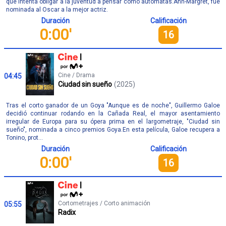
que intenta obligar a la juventud a pensar como autómatas.Ann-Margret, fue
nominada al Oscar a la mejor actriz.
Duración
Calificación
0:00'
16
Cine / Drama
04:45
Ciudad sin sueño
(2025)
Tras el corto ganador de un Goya "Aunque es de noche", Guillermo Galoe
decidió continuar rodando en la Cañada Real, el mayor asentamiento
irregular de Europa para su ópera prima en el largometraje, "Ciudad sin
sueño", nominada a cinco premios Goya.En esta película, Galoe recupera a
Tonino, prot...
Duración
Calificación
0:00'
16
Cortometrajes / Corto animación
05:55
Radix