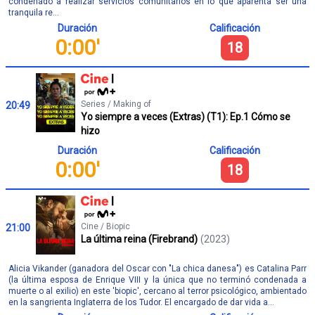
condenado a realizar servicios comunitarios en lo que aparenta ser una
tranquila re...
Duración
Calificación
0:00'
18
Series / Making of
20:49
Yo siempre a veces (Extras) (T1): Ep.1 Cómo se
hizo
Duración
Calificación
0:00'
18
Cine / Biopic
21:00
La última reina (Firebrand)
(2023)
Alicia Vikander (ganadora del Oscar con "La chica danesa") es Catalina Parr
(la última esposa de Enrique VIII y la única que no terminó condenada a
muerte o al exilio) en este 'biopic', cercano al terror psicológico, ambientado
en la sangrienta Inglaterra de los Tudor. El encargado de dar vida a...