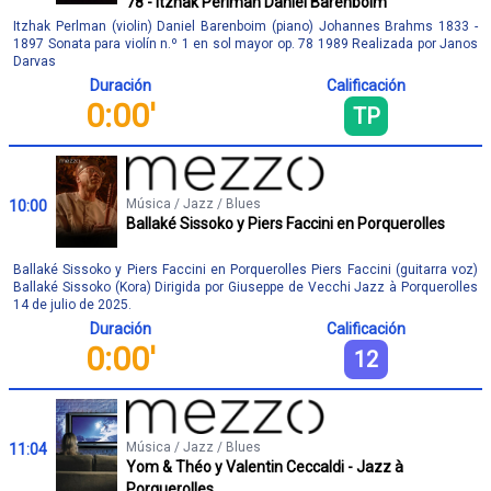
78 - Itzhak Perlman Daniel Barenboim
Itzhak Perlman (violin) Daniel Barenboim (piano) Johannes Brahms 1833 -
1897 Sonata para violín n.º 1 en sol mayor op. 78 1989 Realizada por Janos
Darvas
Duración
Calificación
0:00'
TP
Música / Jazz / Blues
10:00
Ballaké Sissoko y Piers Faccini en Porquerolles
Ballaké Sissoko y Piers Faccini en Porquerolles Piers Faccini (guitarra voz)
Ballaké Sissoko (Kora) Dirigida por Giuseppe de Vecchi Jazz à Porquerolles
14 de julio de 2025.
Duración
Calificación
0:00'
12
Música / Jazz / Blues
11:04
Yom & Théo y Valentin Ceccaldi - Jazz à
Porquerolles