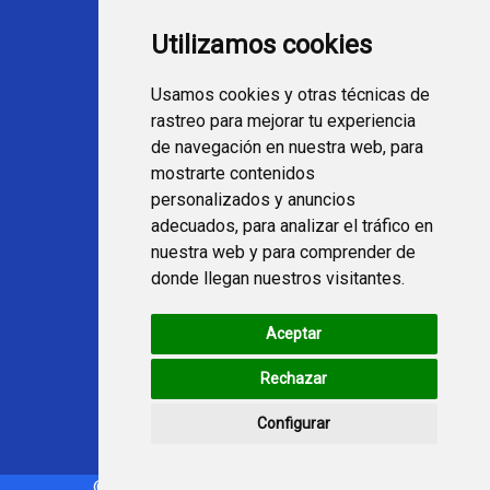
Programación Movistar+
Utilizamos cookies
Ver TV Online
Películas en TV hoy
Usamos cookies y otras técnicas de
Fútbol en la tele
rastreo para mejorar tu experiencia
Programación en TV
de navegación en nuestra web, para
mostrarte contenidos
Webs Programa TV
personalizados y anuncios
adecuados, para analizar el tráfico en
nuestra web y para comprender de
programatv.es
donde llegan nuestros visitantes.
spaintechblog.com
Aceptar
Redes Sociales
Rechazar
Configurar
© Copyright 2021-2024 - programatv.es