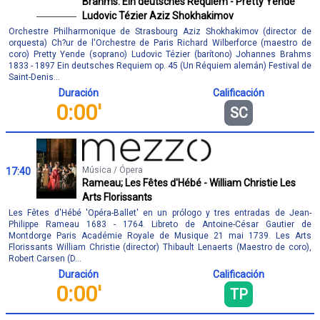
Brahms: Ein deutsches Requiem - Pretty Yende
Ludovic Tézier Aziz Shokhakimov
Orchestre Philharmonique de Strasbourg Aziz Shokhakimov (director de
orquesta) Ch?ur de l'Orchestre de Paris Richard Wilberforce (maestro de
coro) Pretty Yende (soprano) Ludovic Tézier (barítono) Johannes Brahms
1833 - 1897 Ein deutsches Requiem op. 45 (Un Réquiem alemán) Festival de
Saint-Denis...
Duración
Calificación
0:00'
SC
Música / Ópera
17:40
Rameau; Les Fêtes d'Hébé - William Christie Les
Arts Florissants
Les Fêtes d'Hébé 'Opéra-Ballet' en un prólogo y tres entradas de Jean-
Philippe Rameau 1683 - 1764. Libreto de Antoine-César Gautier de
Montdorge Paris Académie Royale de Musique 21 mai 1739. Les Arts
Florissants William Christie (director) Thibault Lenaerts (Maestro de coro),
Robert Carsen (D...
Duración
Calificación
0:00'
TP