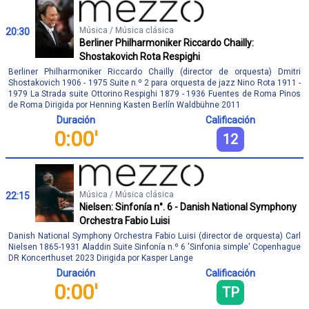
Música / Música clásica
20:30
Berliner Philharmoniker Riccardo Chailly:
Shostakovich Rota Respighi
Berliner Philharmoniker Riccardo Chailly (director de orquesta) Dmitri
Shostakovich 1906 - 1975 Suite n.º 2 para orquesta de jazz Nino Rota 1911 -
1979 La Strada suite Ottorino Respighi 1879 - 1936 Fuentes de Roma Pinos
de Roma Dirigida por Henning Kasten Berlín Waldbühne 2011
Duración
Calificación
0:00'
12
Música / Música clásica
22:15
Nielsen: Sinfonía n°. 6 - Danish National Symphony
Orchestra Fabio Luisi
Danish National Symphony Orchestra Fabio Luisi (director de orquesta) Carl
Nielsen 1865-1931 Aladdin Suite Sinfonía n.º 6 'Sinfonia simple' Copenhague
DR Koncerthuset 2023 Dirigida por Kasper Lange
Duración
Calificación
0:00'
TP