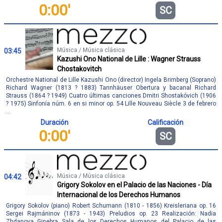
0:00'
SC
Música / Música clásica
03:45
Kazushi Ono National de Lille : Wagner Strauss
Chostakovitch
Orchestre National de Lille Kazushi Ono (director) Ingela Brimberg (Soprano)
Richard Wagner (1813 ? 1883) Tannhäuser Obertura y bacanal Richard
Strauss (1864 ? 1949) Cuatro últimas canciones Dmitri Shostakóvich (1906
? 1975) Sinfonía núm. 6 en si minor op. 54 Lille Nouveau Siècle 3 de febrero
...
Duración
Calificación
0:00'
SC
Música / Música clásica
04:42
Grigory Sokolov en el Palacio de las Naciones - Día
Internacional de los Derechos Humanos
Grigory Sokolov (piano) Robert Schumann (1810 - 1856) Kreisleriana op. 16
Sergei Rajmáninov (1873 - 1943) Preludios op. 23 Realización: Nadia
Zhdanova Ginebra Sala de los Derechos Humanos del Palacio de las