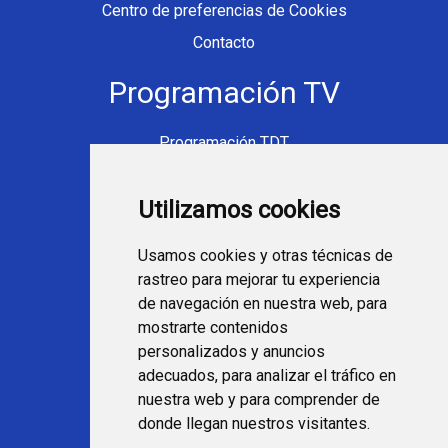
Centro de preferencias de Cookies
Contacto
Programación TV
Programación TDT
Programación Movistar+
Utilizamos cookies
Ver TV Online
Películas en TV hoy
Usamos cookies y otras técnicas de
Fútbol en la tele
rastreo para mejorar tu experiencia
Programación en TV
de navegación en nuestra web, para
mostrarte contenidos
Webs Programa TV
personalizados y anuncios
adecuados, para analizar el tráfico en
nuestra web y para comprender de
programatv.es
donde llegan nuestros visitantes.
spaintechblog.com