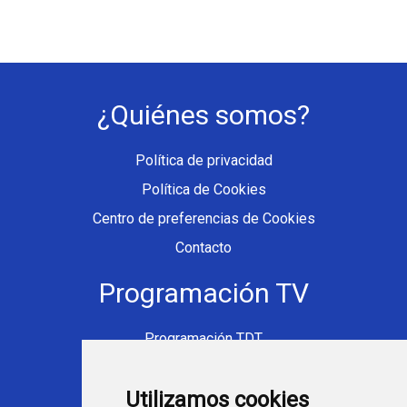
¿Quiénes somos?
Política de privacidad
Política de Cookies
Centro de preferencias de Cookies
Contacto
Programación TV
Programación TDT
Programación Movistar+
Utilizamos cookies
Ver TV Online