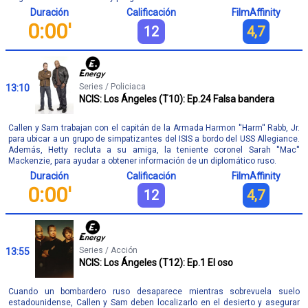
Duración
Calificación
FilmAffinity
0:00'
12
4,7
Series / Policiaca
13:10
NCIS: Los Ángeles (T10): Ep.24 Falsa bandera
Callen y Sam trabajan con el capitán de la Armada Harmon ''Harm'' Rabb, Jr.
para ubicar a un grupo de simpatizantes del ISIS a bordo del USS Allegiance.
Además, Hetty recluta a su amiga, la teniente coronel Sarah ''Mac''
Mackenzie, para ayudar a obtener información de un diplomático ruso.
Duración
Calificación
FilmAffinity
0:00'
12
4,7
Series / Acción
13:55
NCIS: Los Ángeles (T12): Ep.1 El oso
Cuando un bombardero ruso desaparece mientras sobrevuela suelo
estadounidense, Callen y Sam deben localizarlo en el desierto y asegurar