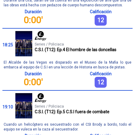
Durante una cita, Sarah se da cuenta en una exposición de arte que una de
las obras está hecha con pedazos de cuerpo humano descompuestos.
Duración
Calificación
0:00'
12
Series / Policiaca
18:25
C.S.I. (T12): Ep.4 El hombre de las doncellas
El Alcalde de las Vegas es disparado en el Museo de la Mafia lo que
embarca al equipo de C.S.I en una lección de Historia en busca de pistas.
Duración
Calificación
0:00'
12
Series / Policiaca
19:10
C.S.I. (T12): Ep.5 C.S.I fuera de combate
Cuando un helicóptero es secuestrado con el CSI Brody a bordo, todo el
equipo se vuleca en la caza al secuestrador.