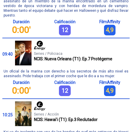
asesinato de un miembro de la marina encontrado en un cementerio
vestido de época victoriana y con heridas de mordedura de vampiro.
Mientras tanto el equipo debate qué hacer en Halloween y qué disfraz llevar
puesto.
Duración
Calificación
FilmAffinity
0:00'
12
4,9
Series / Policiaca
09:40
NCIS: Nueva Orleans (T1): Ep.7 Protégeme
Un oficial de la marina con derecho a los secretos de más alto nivel es
asesinado. Pride trabaja con el primer coche que le dio a a su mujer.
Duración
Calificación
FilmAffinity
0:00'
12
4,9
Series / Acción
10:25
NCIS: Hawai'i (T1): Ep.3 Reclutador