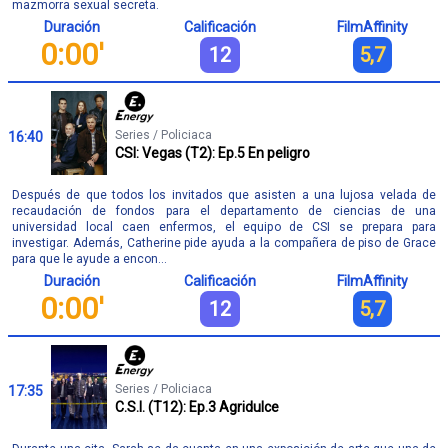
mazmorra sexual secreta.
Duración
Calificación
FilmAffinity
0:00'
12
5,7
Series / Policiaca
16:40
CSI: Vegas (T2): Ep.5 En peligro
Después de que todos los invitados que asisten a una lujosa velada de
recaudación de fondos para el departamento de ciencias de una
universidad local caen enfermos, el equipo de CSI se prepara para
investigar. Además, Catherine pide ayuda a la compañera de piso de Grace
para que le ayude a encon...
Duración
Calificación
FilmAffinity
0:00'
12
5,7
Series / Policiaca
17:35
C.S.I. (T12): Ep.3 Agridulce