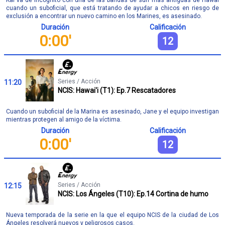
Kai va de incógnito con una de las bandas de surf más antiguas de Hawai
cuando un suboficial, que está tratando de ayudar a chicos en riesgo de
exclusión a encontrar un nuevo camino en los Marines, es asesinado.
Duración
Calificación
0:00'
12
Series / Acción
11:20
NCIS: Hawai'i (T1): Ep.7 Rescatadores
Cuando un suboficial de la Marina es asesinado, Jane y el equipo investigan
mientras protegen al amigo de la víctima.
Duración
Calificación
0:00'
12
Series / Acción
12:15
NCIS: Los Ángeles (T10): Ep.14 Cortina de humo
Nueva temporada de la serie en la que el equipo NCIS de la ciudad de Los
Ángeles resolverá nuevos y peligrosos casos.