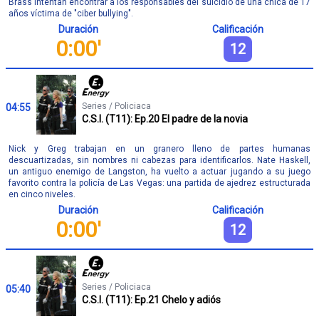
Brass intentan encontrar a los responsables del suicidio de una chica de 17
años víctima de "ciber bullying".
Duración
Calificación
0:00'
12
Series / Policiaca
04:55
C.S.I. (T11): Ep.20 El padre de la novia
Nick y Greg trabajan en un granero lleno de partes humanas
descuartizadas, sin nombres ni cabezas para identificarlos. Nate Haskell,
un antiguo enemigo de Langston, ha vuelto a actuar jugando a su juego
favorito contra la policía de Las Vegas: una partida de ajedrez estructurada
en cinco niveles.
Duración
Calificación
0:00'
12
Series / Policiaca
05:40
C.S.I. (T11): Ep.21 Chelo y adiós