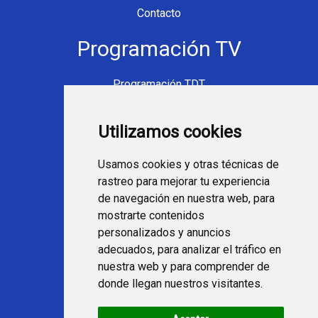
Contacto
Programación TV
Programación TDT
Programación Movistar+
Utilizamos cookies
Ver TV Online
Películas en TV hoy
Usamos cookies y otras técnicas de
Fútbol en la tele
rastreo para mejorar tu experiencia
Programación en TV
de navegación en nuestra web, para
mostrarte contenidos
Webs Programa TV
personalizados y anuncios
adecuados, para analizar el tráfico en
nuestra web y para comprender de
programatv.es
donde llegan nuestros visitantes.
spaintechblog.com