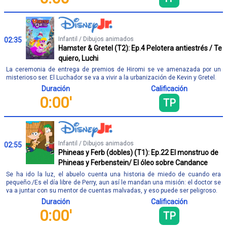
Infantil / Dibujos animados
02:35
Hamster & Gretel (T2): Ep.4 Pelotera antiestrés / Te
quiero, Luchi
La ceremonia de entrega de premios de Hiromi se ve amenazada por un
misterioso ser. El Luchador se va a vivir a la urbanización de Kevin y Gretel.
Duración
Calificación
0:00'
TP
Infantil / Dibujos animados
02:55
Phineas y Ferb (dobles) (T1): Ep.22 El monstruo de
Phineas y Ferbenstein/ El óleo sobre Candance
Se ha ido la luz, el abuelo cuenta una historia de miedo de cuando era
pequeño./Es el día libre de Perry, aun así le mandan una misión: el doctor se
va a juntar con su mentor de cuentas malvadas, y eso puede ser peligroso.
Duración
Calificación
0:00'
TP