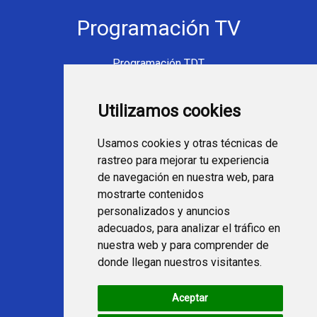
Programación TV
Programación TDT
Programación Movistar+
Utilizamos cookies
Ver TV Online
Películas en TV hoy
Usamos cookies y otras técnicas de
Fútbol en la tele
rastreo para mejorar tu experiencia
Programación en TV
de navegación en nuestra web, para
mostrarte contenidos
Webs Programa TV
personalizados y anuncios
adecuados, para analizar el tráfico en
nuestra web y para comprender de
programatv.es
donde llegan nuestros visitantes.
spaintechblog.com
Aceptar
Redes Sociales