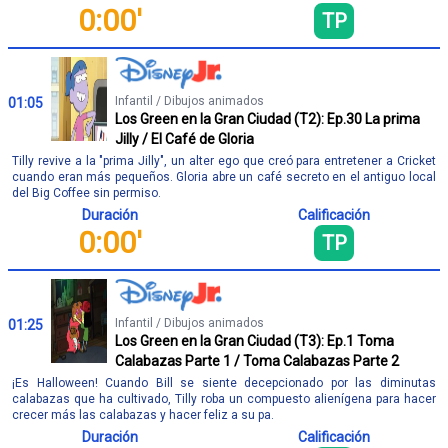
0:00'
TP
Infantil / Dibujos animados
01:05
Los Green en la Gran Ciudad (T2): Ep.30 La prima
Jilly / El Café de Gloria
Tilly revive a la "prima Jilly", un alter ego que creó para entretener a Cricket
cuando eran más pequeños. Gloria abre un café secreto en el antiguo local
del Big Coffee sin permiso.
Duración
Calificación
0:00'
TP
Infantil / Dibujos animados
01:25
Los Green en la Gran Ciudad (T3): Ep.1 Toma
Calabazas Parte 1 / Toma Calabazas Parte 2
¡Es Halloween! Cuando Bill se siente decepcionado por las diminutas
calabazas que ha cultivado, Tilly roba un compuesto alienígena para hacer
crecer más las calabazas y hacer feliz a su pa.
Duración
Calificación