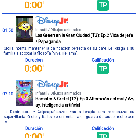
0:00'
TP
Infantil / Dibujos animados
01:50
Los Green en la Gran Ciudad (T3): Ep.2 Vida de jefe
/ Papaganda
Gloria intenta mantener la calificación perfecta de su café. Bill obliga a su
familia a adoptar la filosofía "Vive, ríe, ama".
Duración
Calificación
0:00'
TP
Infantil / Dibujos animados
02:10
Hamster & Gretel (T2): Ep.3 Alteración del mal / Ay,
ay, inteligencia artificial
La Destructora y Golpeapuñetazos van a terapia para reencauzar su
supervillanía. Gretel y Bailey se enfrentan a un guarda de cruce hecho con
IA.
Duración
Calificación
0:00'
TP