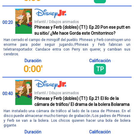
Infantil / Dibujos animados
00:20
Phineas y Ferb (dobles) (T1): Ep.20 Pon ese putt en
su sitio/ ¿Me hace Gorda este Ornitorrinco?
Han cerrado el campo de minigolf del pueblo. Phineas y Ferb construyen uno
enorme para poder seguir jugando./Phineas y Ferb fabrican un
teletransportador. Candace entra con Perry sin querer, y cambian sus
cerebros.
Duración
Calificación
0:00'
TP
Infantil / Dibujos animados
00:40
Phineas y Ferb (dobles) (T1): Ep.21 El lío de la
cámara de tráfico/ El drama de la bolera Bolarama
Han instalado una cámara de tráfico al lado de la casa de Phineas. En el
disco puede almacenar mucho tiempo de grabación./Los padres de Phineas
y Ferb se van a la bolera. Los chicos quieren hacer una bola de bolera
gigante.
Duración
Calificación