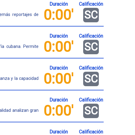
Duración
Calificación
0:00'
SC
emás reportajes de
Duración
Calificación
0:00'
SC
fía cubana. Permite
Duración
Calificación
0:00'
SC
 danza y la capacidad
Duración
Calificación
0:00'
SC
alidad analizan gran
Duración
Calificación