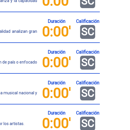
0:00'
SC
 danza y la capacidad
Duración
Calificación
0:00'
SC
alidad analizan gran
Duración
Calificación
0:00'
SC
ón de país o enfocado
Duración
Calificación
0:00'
SC
a musical nacional y
Duración
Calificación
0:00'
SC
 los artistas.