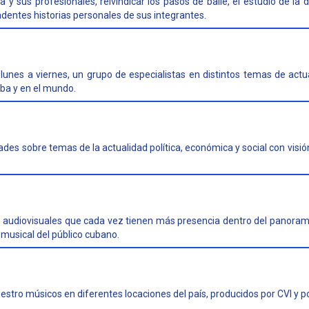
 y sus profesionales, reivindicar los pasos de baile, el estudio de la
dentes historias personales de sus integrantes.
lunes a viernes, un grupo de especialistas en distintos temas de actu
ba y en el mundo.
des sobre temas de la actualidad política, económica y social con visi
 audiovisuales que cada vez tienen más presencia dentro del panoram
musical del público cubano.
tro músicos en diferentes locaciones del país, producidos por CVI y por