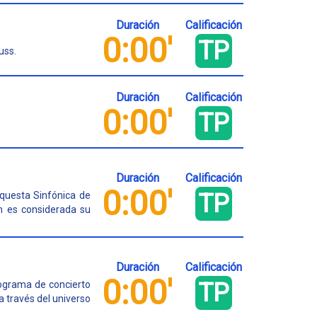
Duración
Calificación
0:00'
TP
uss.
Duración
Calificación
0:00'
TP
Duración
Calificación
0:00'
TP
rquesta Sinfónica de
n es considerada su
Duración
Calificación
0:00'
TP
rograma de concierto
a través del universo