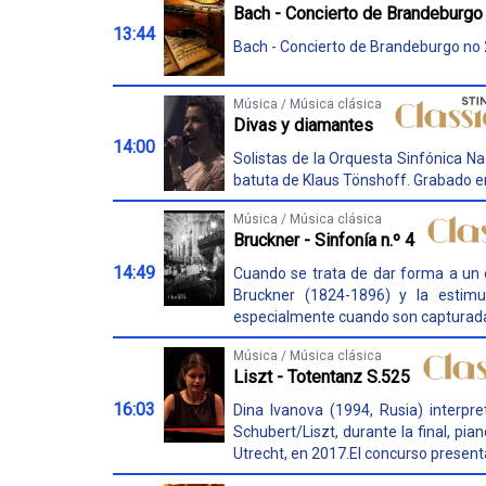
Bach - Concierto de Brandeburgo
13:44
Bach - Concierto de Brandeburgo no 
Música / Música clásica
Divas y diamantes
14:00
Solistas de la Orquesta Sinfónica Na
batuta de Klaus Tönshoff. Grabado e
Música / Música clásica
Bruckner - Sinfonía n.º 4
14:49
Cuando se trata de dar forma a un e
Bruckner (1824-1896) y la estim
especialmente cuando son capturadas
Música / Música clásica
Liszt - Totentanz S.525
16:03
Dina Ivanova (1994, Rusia) interp
Schubert/Liszt, durante la final, pia
Utrecht, en 2017.El concurso presenta,