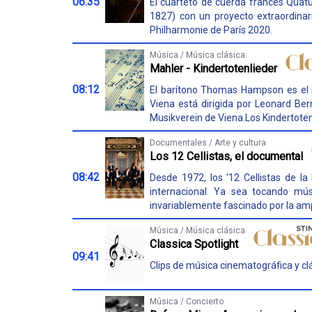
06:35
El cuarteto de cuerda francés Qua
1827) con un proyecto extraordinari
Philharmonie de París 2020.
Música / Música clásica
Mahler - Kindertotenlieder
08:12
El barítono Thomas Hampson es el sol
Viena está dirigida por Leonard Ber
Musikverein de Viena.Los Kindertotenl
Documentales / Arte y cultura
Los 12 Cellistas, el documental
08:42
Desde 1972, los '12 Cellistas de la
internacional. Ya sea tocando mús
invariablemente fascinado por la amp
Música / Música clásica
Classica Spotlight
09:41
Clips de música cinematográfica y clá
Música / Concierto