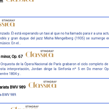
um
zado. Él está esperando un taxi al que no ha llamado para ir a una act
olandés y gran duque del jazz Misha Mengelberg (1935) se sumerge e
sico. En el...
minor, Op. 67
la Orquesta de la Ópera Nacional de París grabaron el ciclo completo d
ta interpretación, Jordan dirige la Sinfonía nº 5 en Do menor Op
ntre 1804 y...
variata BWV 989
ta BWV 989.