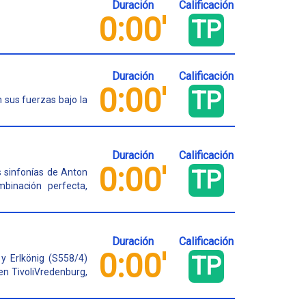
Duración
Calificación
0:00'
TP
Duración
Calificación
0:00'
TP
 sus fuerzas bajo la
Duración
Calificación
0:00'
TP
s sinfonías de Anton
binación perfecta,
Duración
Calificación
0:00'
TP
y Erlkönig (S558/4)
 en TivoliVredenburg,