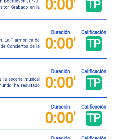
0:00'
TP
an Beethoven (1770-
sitor. Grabado en la
Duración
Calificación
0:00'
TP
r. La Filarmónica de
 de Conciertos de la
Duración
Calificación
0:00'
TP
de la escena musical
 mundo ha resultado
Duración
Calificación
0:00'
TP
Duración
Calificación