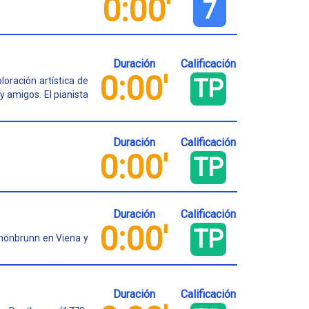
0:00'
7
Duración
Calificación
0:00'
TP
oración artística de
 amigos. El pianista
Duración
Calificación
0:00'
TP
Duración
Calificación
0:00'
TP
chönbrunn en Viena y
Duración
Calificación