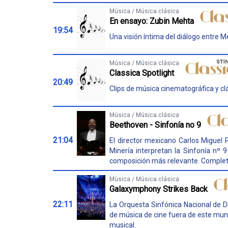
Música / Música clásica
En ensayo: Zubin Mehta
19:54
Una visión íntima del diálogo entre 
Música / Música clásica
Classica Spotlight
20:49
Clips de música cinematográfica y clá
Música / Música clásica
Beethoven - Sinfonía no 9
21:04
El director mexicano Carlos Miguel P
Minería interpretan la Sinfonía nº
composición más relevante. Completó 
Música / Música clásica
Galaxymphony Strikes Back
22:11
La Orquesta Sinfónica Nacional de D
de música de cine fuera de este mund
musical.