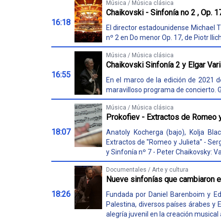
Música / Música clásica
Chaikovski - Sinfonía no 2 , Op. 1
16:18
El director estadounidense Michael T
nº 2 en Do menor Op. 17, de Piotr Ili
Música / Música clásica
Chaikovski Sinfonía 2 y Elgar Va
16:55
En el marco de la edición de 2021 de
maravilloso programa de concierto. Gr
Música / Música clásica
Prokofiev - Extractos de Romeo y
18:07
Anatoly Kocherga (bajo), Kolja Blac
Extractos de ''Romeo y Julieta'' - S
y Sinfonía nº 7 - Peter Chaikovsky: Val
Documentales / Arte y cultura
Nueve sinfonías que cambiaron 
18:26
Fundada por Daniel Barenboim y Ed
Palestina, diversos países árabes y 
alegría juvenil en la creación musical a