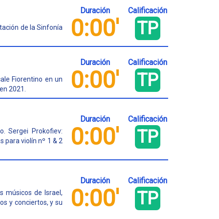
Duración
Calificación
0:00'
TP
tación de la Sinfonía
Duración
Calificación
0:00'
TP
cale Fiorentino en un
 en 2021.
Duración
Calificación
0:00'
TP
o. Sergei Prokofiev:
para violín nº 1 & 2
Duración
Calificación
0:00'
TP
 músicos de Israel,
s y conciertos, y su