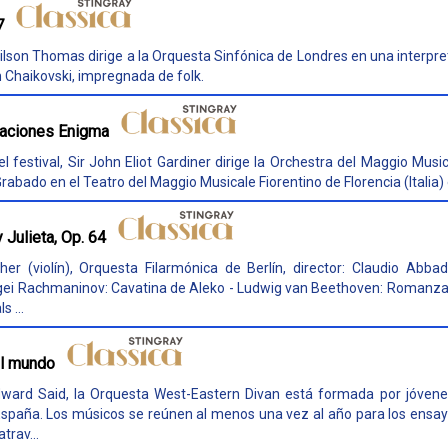
7
ilson Thomas dirige a la Orquesta Sinfónica de Londres en una interpre
ch Chaikovski, impregnada de folk.
riaciones Enigma
l festival, Sir John Eliot Gardiner dirige la Orchestra del Maggio Musi
abado en el Teatro del Maggio Musicale Fiorentino de Florencia (Italia)
 Julieta, Op. 64
her (violín), Orquesta Filarmónica de Berlín, director: Claudio Abbad
ergei Rachmaninov: Cavatina de Aleko - Ludwig van Beethoven: Romanzas 
s ...
el mundo
ward Said, la Orquesta West-Eastern Divan está formada por jóvenes
España. Los músicos se reúnen al menos una vez al año para los ensayo
trav...