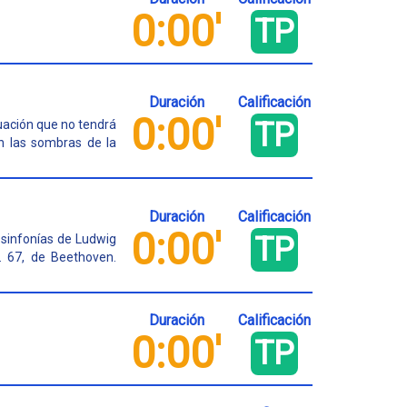
0:00'
TP
Duración
Calificación
0:00'
TP
uación que no tendrá
n las sombras de la
Duración
Calificación
0:00'
TP
e sinfonías de Ludwig
. 67, de Beethoven.
Duración
Calificación
0:00'
TP