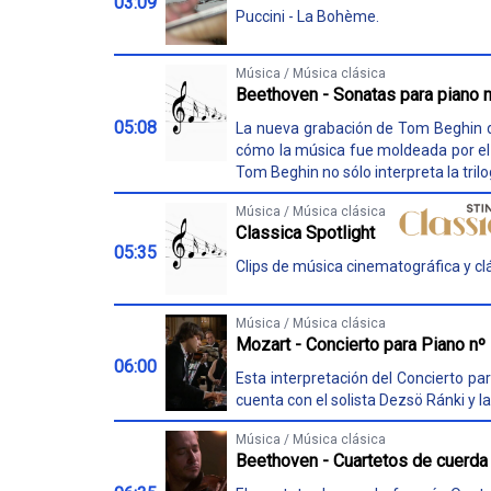
03:09
Puccini - La Bohème.
Música / Música clásica
Beethoven - Sonatas para piano n
05:08
La nueva grabación de Tom Beghin de
cómo la música fue moldeada por el 
Tom Beghin no sólo interpreta la trilog
Música / Música clásica
Classica Spotlight
05:35
Clips de música cinematográfica y clá
Música / Música clásica
Mozart - Concierto para Piano nº
06:00
Esta interpretación del Concierto pa
cuenta con el solista Dezsö Ránki y l
Música / Música clásica
Beethoven - Cuartetos de cuerda 