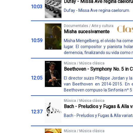
Dufay - Missa Ave regina caelor
10:03
Dufay - Missa Ave regina caelorum.
Documentales / Arte y cultura
Misha sucesivamente
10:59
Misha Mengelberg, el olvido ha comen
lugar. El compositor y pianista h
demencia, finalizando su vida como mú
Música / Música clásica
Beethoven - Symphony No. 5 in C 
12:05
El director suizo Philippe Jordan y 
van Beethoven en 2014-2015. En es
Beethoven compuso la Sinfonía nº 5 e
Música / Música clásica
Bach - Preludios y Fugas & Alla 
12:37
Bach - Preludios y Fugas & Alla varia
Música / Música clásica