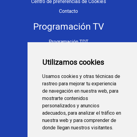
Centro de preferencias de Cookies
Contacto
Programación TV
Programación TDT
Programación Movistar+
Utilizamos cookies
Ver TV Online
Películas en TV hoy
Usamos cookies y otras técnicas de
Fútbol en la tele
rastreo para mejorar tu experiencia
Programación en TV
de navegación en nuestra web, para
mostrarte contenidos
Webs Programa TV
personalizados y anuncios
adecuados, para analizar el tráfico en
nuestra web y para comprender de
programatv.es
donde llegan nuestros visitantes.
spaintechblog.com