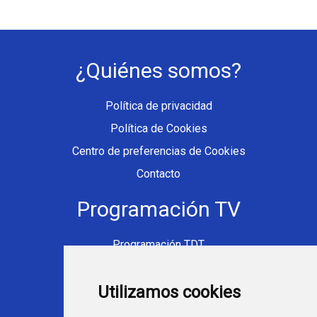
¿Quiénes somos?
Política de privacidad
Política de Cookies
Centro de preferencias de Cookies
Contacto
Programación TV
Programación TDT
Programación Movistar+
Utilizamos cookies
Ver TV Online
Películas en TV hoy