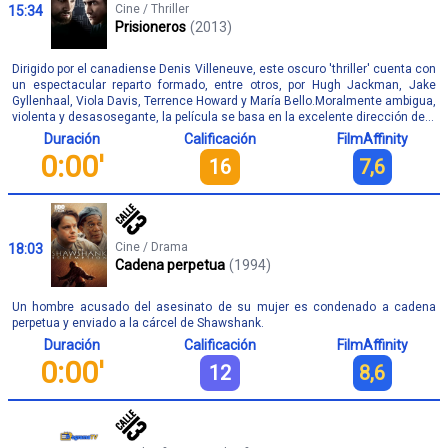
Cine / Thriller
15:34
Prisioneros
(2013)
Dirigido por el canadiense Denis Villeneuve, este oscuro 'thriller' cuenta con
un espectacular reparto formado, entre otros, por Hugh Jackman, Jake
Gyllenhaal, Viola Davis, Terrence Howard y María Bello.Moralmente ambigua,
violenta y desasosegante, la película se basa en la excelente dirección de...
Duración
Calificación
FilmAffinity
0:00'
16
7,6
Cine / Drama
18:03
Cadena perpetua
(1994)
Un hombre acusado del asesinato de su mujer es condenado a cadena
perpetua y enviado a la cárcel de Shawshank.
Duración
Calificación
FilmAffinity
0:00'
12
8,6