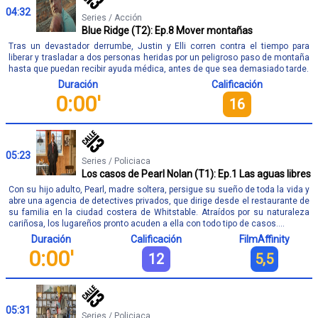
04:32
Series / Acción
Blue Ridge (T2): Ep.8 Mover montañas
Tras un devastador derrumbe, Justin y Elli corren contra el tiempo para
liberar y trasladar a dos personas heridas por un peligroso paso de montaña
hasta que puedan recibir ayuda médica, antes de que sea demasiado tarde.
Duración
Calificación
0:00'
16
05:23
Series / Policiaca
Los casos de Pearl Nolan (T1): Ep.1 Las aguas libres
Con su hijo adulto, Pearl, madre soltera, persigue su sueño de toda la vida y
abre una agencia de detectives privados, que dirige desde el restaurante de
su familia en la ciudad costera de Whitstable. Atraídos por su naturaleza
cariñosa, los lugareños pronto acuden a ella con todo tipo de casos....
Duración
Calificación
FilmAffinity
0:00'
12
5,5
05:31
Series / Policiaca