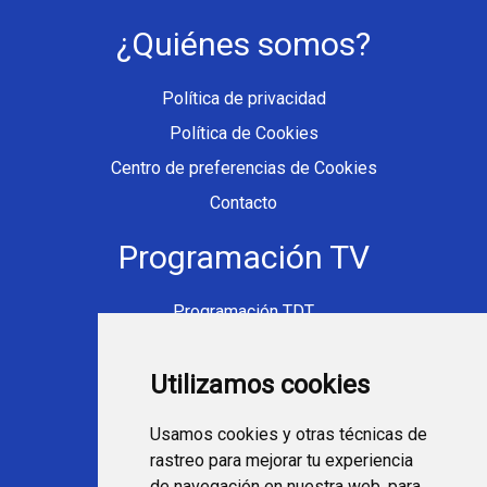
¿Quiénes somos?
Política de privacidad
Política de Cookies
Centro de preferencias de Cookies
Contacto
Programación TV
Programación TDT
Programación Movistar+
Utilizamos cookies
Ver TV Online
Películas en TV hoy
Usamos cookies y otras técnicas de
Fútbol en la tele
rastreo para mejorar tu experiencia
Programación en TV
de navegación en nuestra web, para