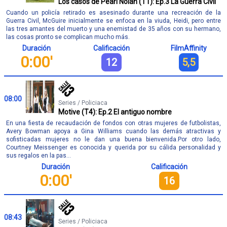
Los casos de Pearl Nolan (T1): Ep.3 La Guerra Civil
Cuando un policía retirado es asesinado durante una recreación de la
Guerra Civil, McGuire inicialmente se enfoca en la viuda, Heidi, pero entre
las tres amantes del muerto y una enemistad de 35 años con su hermano,
las cosas pronto se complican mucho más.
Duración
Calificación
FilmAffinity
0:00'
12
5,5
08:00
Series / Policiaca
Motive (T4): Ep.2 El antiguo nombre
En una fiesta de recaudación de fondos con otras mujeres de futbolistas,
Avery Bowman apoya a Gina Williams cuando las demás atractivas y
sofisticadas mujeres no le dan una buena bienvenida.Por otro lado,
Courtney Meissenger es conocida y querida por su cálida personalidad y
sus regalos en la pas...
Duración
Calificación
0:00'
16
08:43
Series / Policiaca