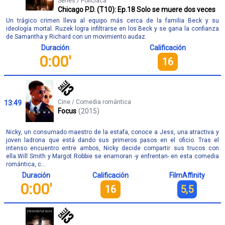
Series / Policiaca
Chicago P.D. (T10): Ep.18 Solo se muere dos veces
Un trágico crimen lleva al equipo más cerca de la familia Beck y su
ideología mortal. Ruzek logra infiltrarse en los Beck y se gana la confianza
de Samantha y Richard con un movimiento audaz.
Duración
Calificación
0:00'
16
Cine / Comedia romántica
13:49
Focus
(2015)
Nicky, un consumado maestro de la estafa, conoce a Jess, una atractiva y
joven ladrona que está dando sus primeros pasos en el oficio. Tras el
intenso encuentro entre ambos, Nicky decide compartir sus trucos con
ella.Will Smith y Margot Robbie se enamoran -y enfrentan- en esta comedia
romántica, c...
Duración
Calificación
FilmAffinity
0:00'
16
5,5