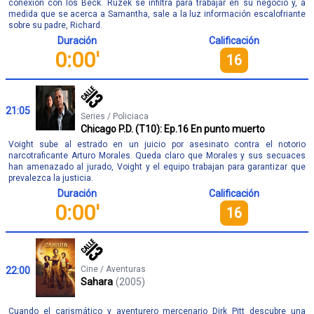
conexión con los Beck. Ruzek se infiltra para trabajar en su negocio y, a
medida que se acerca a Samantha, sale a la luz información escalofriante
sobre su padre, Richard.
Duración
Calificación
0:00'
16
21:05
Series / Policiaca
Chicago P.D. (T10): Ep.16 En punto muerto
Voight sube al estrado en un juicio por asesinato contra el notorio
narcotraficante Arturo Morales. Queda claro que Morales y sus secuaces
han amenazado al jurado, Voight y el equipo trabajan para garantizar que
prevalezca la justicia.
Duración
Calificación
0:00'
16
Cine / Aventuras
22:00
Sahara
(2005)
Cuando el carismático y aventurero mercenario Dirk Pitt descubre una