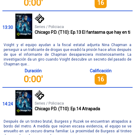
0:00'
16
Series / Policiaca
13:30
Chicago P.D. (T10): Ep.13 El fantasma que hay en ti
Voight y el equipo ayudan a la fiscal estatal adjunta Nina Chapman a
perseguir a un traficante de drogas que evadió la prisión hace años después
de que el informante de Chapman desapareciera misteriosamente. La
investigación da un giro cuando Voight descubre un secreto del pasado de
Chapman que...
Duración
Calificación
0:00'
16
Series / Policiaca
14:24
Chicago P.D. (T10): Ep.14 Atrapada
Después de un tiroteo brutal, Burgess y Ruzek se encuentran atrapados a
bordo del metro. A medida que reúnen escasa evidencia, el equipo se ve
envuelto en un oscuro drama familiar. La proximidad de Burgess al tiroteo