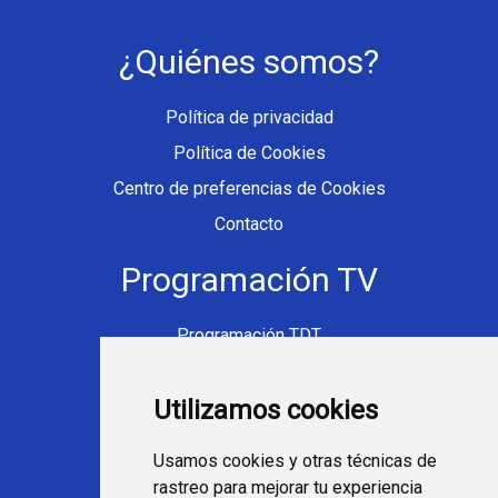
¿Quiénes somos?
Política de privacidad
Política de Cookies
Centro de preferencias de Cookies
Contacto
Programación TV
Programación TDT
Programación Movistar+
Utilizamos cookies
Ver TV Online
Películas en TV hoy
Usamos cookies y otras técnicas de
Fútbol en la tele
rastreo para mejorar tu experiencia