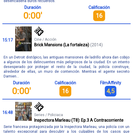
desencadena duros recuerdos.
Duración
Calificación
0:00'
16
Cine / Acción
15:17
Brick Mansions (La fortaleza)
(2014)
En un Detroit distópico, las antiguas mansiones de ladrillo ahora dan cobijo
a algunos de los delincuentes más peligrosos de la ciudad. En un intento
desesperado por proteger el resto de la ciudad, la policía construye,
alrededor de ellas, un muro de contención. Mientras el agente secreto
Damien...
Duración
Calificación
FilmAffinity
0:00'
16
4,5
16:48
Series / Policiaca
Inspectora Marleau (T8): Ep.3 A Contracorriente
Serie francesa protagonizada por la Inspectora Marleau, una policía con un
talento excepcional para descubrir a los culpables de los casos que