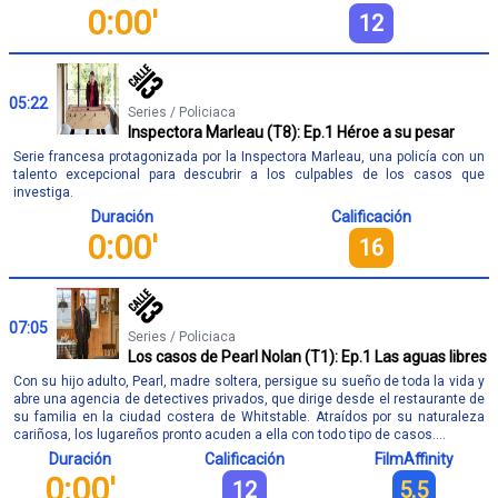
0:00'
12
05:22
Series / Policiaca
Inspectora Marleau (T8): Ep.1 Héroe a su pesar
Serie francesa protagonizada por la Inspectora Marleau, una policía con un
talento excepcional para descubrir a los culpables de los casos que
investiga.
Duración
Calificación
0:00'
16
07:05
Series / Policiaca
Los casos de Pearl Nolan (T1): Ep.1 Las aguas libres
Con su hijo adulto, Pearl, madre soltera, persigue su sueño de toda la vida y
abre una agencia de detectives privados, que dirige desde el restaurante de
su familia en la ciudad costera de Whitstable. Atraídos por su naturaleza
cariñosa, los lugareños pronto acuden a ella con todo tipo de casos....
Duración
Calificación
FilmAffinity
0:00'
12
5,5