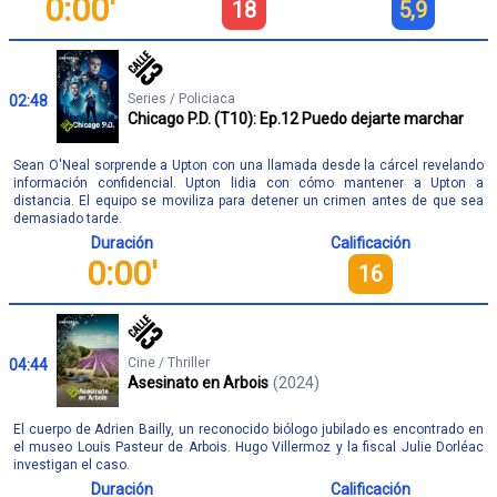
0:00'
18
5,9
Series / Policiaca
02:48
Chicago P.D. (T10): Ep.12 Puedo dejarte marchar
Sean O'Neal sorprende a Upton con una llamada desde la cárcel revelando
información confidencial. Upton lidia con cómo mantener a Upton a
distancia. El equipo se moviliza para detener un crimen antes de que sea
demasiado tarde.
Duración
Calificación
0:00'
16
Cine / Thriller
04:44
Asesinato en Arbois
(2024)
El cuerpo de Adrien Bailly, un reconocido biólogo jubilado es encontrado en
el museo Louis Pasteur de Arbois. Hugo Villermoz y la fiscal Julie Dorléac
investigan el caso.
Duración
Calificación