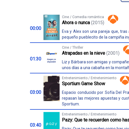
Cine / Comedia romántica
Ahora o nunca
(2015)
00:00
Eva y Alex son una pareja que, tras
pequeño pueblecito de la campiña in
Cine / Thriller
Atrapadas en la nieve
(2001)
01:30
Liz y Bárbara son amigas y compañe
unos días a una cabaña en la montañ
Entretenimiento / Entretenimiento
Sportium Game Show
03:00
Espacio conducido por Sofía Del Pr
repasan las mejores apuestas y cuot
Sportium.
Entretenimiento / Entretenimiento
Pazy: Que te recuerden como has
03:40
Pazy: Que te recuerden como has viv