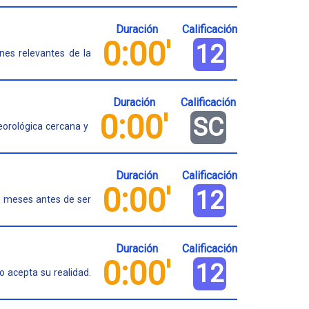
Duración
Calificación
0:00'
12
nes relevantes de la
Duración
Calificación
0:00'
SC
orológica cercana y
Duración
Calificación
0:00'
12
s meses antes de ser
Duración
Calificación
0:00'
12
o acepta su realidad.