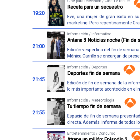
Cine para televisión / Cine TV thriller
Receta para un secuestro
19:20
Eve, una mujer de gran éxito en su
marketing. Pero repentinamente Gra
Información / Informativo
Antena 3 Noticias noche (Fin de
21:00
Edición vespertina del fin de semana 
Mónica Carrillo se encargan de presen
Información / Deportes
Deportes fin de semana
21:45
Edición de fin de semana de la infor
lo más importante acontecido en el 
Información / Meteorología
Tu tiempo fin de semana
21:55
Espacio de fin de semana presentad
directa. Además, informa de todos l
Entretenimiento / Concurso
Atrapa un millón: Episodio 2