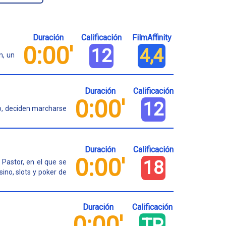
Duración
Calificación
FilmAffinity
0:00'
12
4,4
n, un
Duración
Calificación
0:00'
12
o, deciden marcharse
Duración
Calificación
0:00'
18
Pastor, en el que se
ino, slots y poker de
Duración
Calificación
0:00'
TP