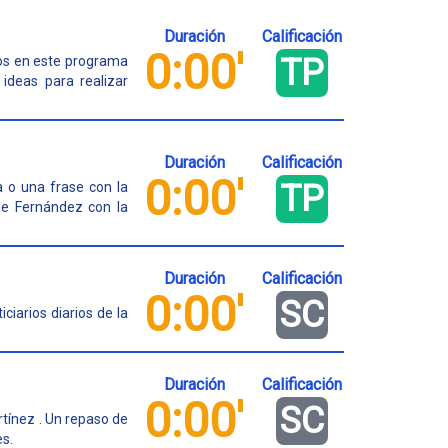
Duración
Calificación
0:00'
TP
ios en este programa
 ideas para realizar
Duración
Calificación
0:00'
TP
a o una frase con la
ge Fernández con la
Duración
Calificación
0:00'
SC
ciarios diarios de la
Duración
Calificación
0:00'
SC
tínez . Un repaso de
es.