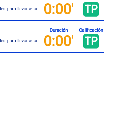
0:00'
TP
es para llevarse un
Duración
Calificación
0:00'
TP
es para llevarse un