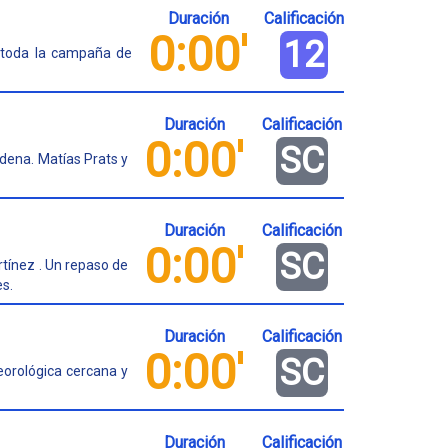
Duración
Calificación
0:00'
12
e toda la campaña de
Duración
Calificación
0:00'
SC
adena. Matías Prats y
Duración
Calificación
0:00'
SC
tínez . Un repaso de
es.
Duración
Calificación
0:00'
SC
orológica cercana y
Duración
Calificación