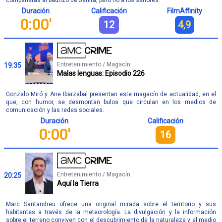
compañeras al bautizo de Janita, pero no a los señores.
Duración
Calificación
FilmAffinity
0:00'
12
4,9
Entretenimiento / Magacín
19:35
Malas lenguas: Episodio 226
Gonzalo Miró y Ane Ibarzabal presentan este magacín de actualidad, en el
que, con humor, se desmontan bulos que circulan en los medios de
comunicación y las redes sociales.
Duración
Calificación
0:00'
16
Entretenimiento / Magacín
20:25
Aquí la Tierra
Marc Santandreu ofrece una original mirada sobre el territorio y sus
habitantes a través de la meteorología. La divulgación y la información
sobre el terreno conviven con el descubrimiento de la naturaleza y el medio