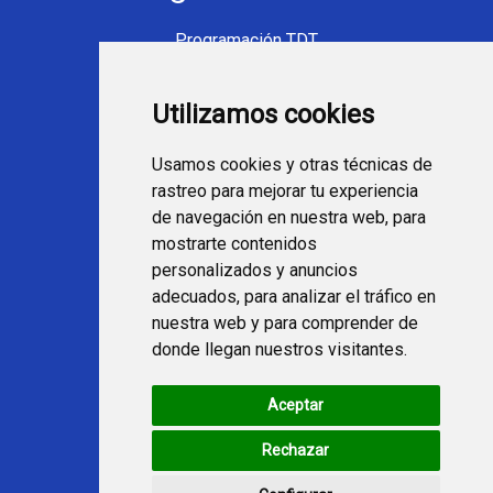
Programación TDT
Programación Movistar+
Utilizamos cookies
Ver TV Online
Películas en TV hoy
Usamos cookies y otras técnicas de
Fútbol en la tele
rastreo para mejorar tu experiencia
Programación en TV
de navegación en nuestra web, para
mostrarte contenidos
Webs Programa TV
personalizados y anuncios
adecuados, para analizar el tráfico en
nuestra web y para comprender de
programatv.es
donde llegan nuestros visitantes.
spaintechblog.com
Aceptar
Redes Sociales
Rechazar