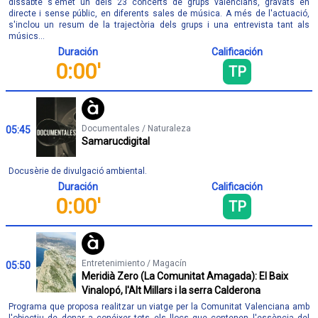
dissabte s'emet un dels 23 concerts de grups valencians, gravats en
directe i sense públic, en diferents sales de música. A més de l'actuació,
s'inclou un resum de la trajectòria dels grups i una entrevista tant als
músics...
Duración
Calificación
0:00'
TP
Documentales / Naturaleza
05:45
Samarucdigital
Docusèrie de divulgació ambiental.
Duración
Calificación
0:00'
TP
Entretenimiento / Magacín
05:50
Meridià Zero (La Comunitat Amagada): El Baix
Vinalopó, l'Alt Millars i la serra Calderona
Programa que proposa realitzar un viatge per la Comunitat Valenciana amb
l'objectiu de donar a conéixer tots els llocs que contenen l'essència del