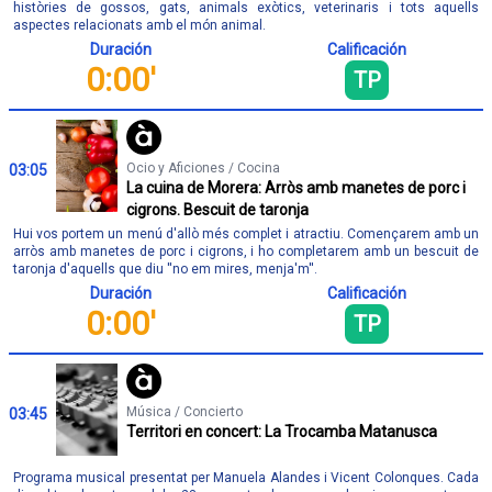
històries de gossos, gats, animals exòtics, veterinaris i tots aquells
aspectes relacionats amb el món animal.
Duración
Calificación
0:00'
TP
Ocio y Aficiones / Cocina
03:05
La cuina de Morera: Arròs amb manetes de porc i
cigrons. Bescuit de taronja
Hui vos portem un menú d'allò més complet i atractiu. Començarem amb un
arròs amb manetes de porc i cigrons, i ho completarem amb un bescuit de
taronja d'aquells que diu ''no em mires, menja'm''.
Duración
Calificación
0:00'
TP
Música / Concierto
03:45
Territori en concert: La Trocamba Matanusca
Programa musical presentat per Manuela Alandes i Vicent Colonques. Cada