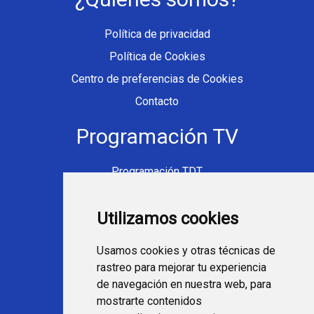
Política de privacidad
Política de Cookies
Centro de preferencias de Cookies
Contacto
Programación TV
Programación TDT
Programación Movistar+
Utilizamos cookies
Ver TV Online
Películas en TV hoy
Usamos cookies y otras técnicas de
Fútbol en la tele
rastreo para mejorar tu experiencia
Programación en TV
de navegación en nuestra web, para
mostrarte contenidos