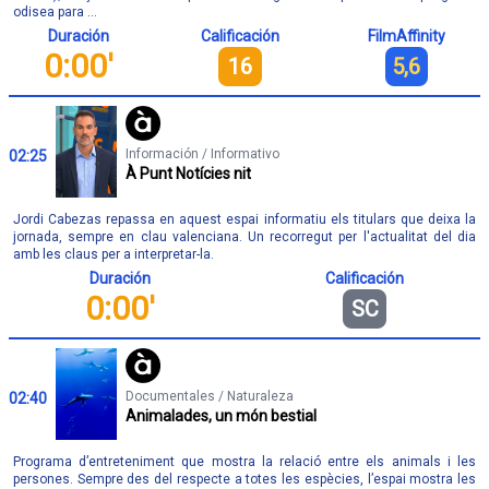
odisea para ...
Duración
Calificación
FilmAffinity
0:00'
16
5,6
Información / Informativo
02:25
À Punt Notícies nit
Jordi Cabezas repassa en aquest espai informatiu els titulars que deixa la
jornada, sempre en clau valenciana. Un recorregut per l'actualitat del dia
amb les claus per a interpretar-la.
Duración
Calificación
0:00'
SC
Documentales / Naturaleza
02:40
Animalades, un món bestial
Programa d’entreteniment que mostra la relació entre els animals i les
persones. Sempre des del respecte a totes les espècies, l’espai mostra les