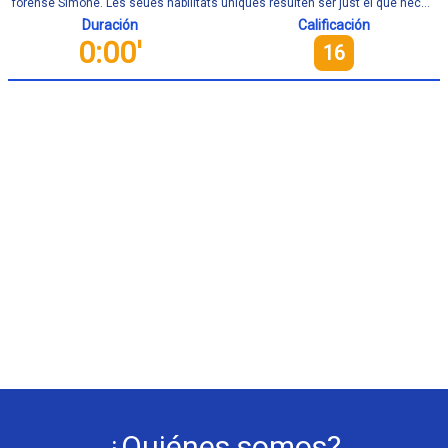
forense Simone. Les seues habilitats úniques resulten ser just el que nec...
Duración
Calificación
0:00'
16
¿Quiénes somos?