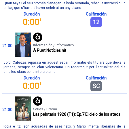
Quan Miya i el seu promés planegen la boda somiada, reben la invitació d'un
enllaç que s'havia d'haver celebrat un any abans.
Duración
Calificación
0:00'
12
Información / Informativo
21:00
À Punt Notícies nit
Jordi Cabezas repassa en aquest espai informatiu els titulars que deixa la
jornada, sempre en clau valenciana. Un recorregut per l'actualitat del dia
amb les claus per a interpretar-la.
Duración
Calificación
0:00'
SC
Series / Drama
21:30
Las pelotaris 1926 (T1): Ep.7 El cielo de los ateos
Idoia e Itzi son acusadas de asesinato, y Mario intenta liberarlas de la