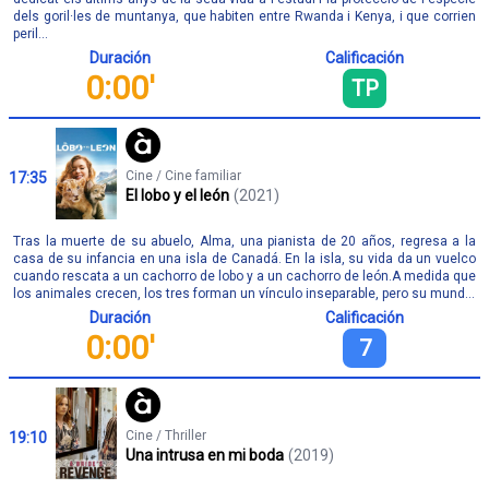
dels goril·les de muntanya, que habiten entre Rwanda i Kenya, i que corrien
peril...
Duración
Calificación
0:00'
TP
Cine / Cine familiar
17:35
El lobo y el león
(2021)
Tras la muerte de su abuelo, Alma, una pianista de 20 años, regresa a la
casa de su infancia en una isla de Canadá. En la isla, su vida da un vuelco
cuando rescata a un cachorro de lobo y a un cachorro de león.A medida que
los animales crecen, los tres forman un vínculo inseparable, pero su mund...
Duración
Calificación
0:00'
7
Cine / Thriller
19:10
Una intrusa en mi boda
(2019)