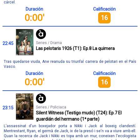
cárcel.
Duración
Calificación
0:00'
16
Series / Drama
22:45
Las pelotaris 1926 (T1): Ep.8 La quimera
Tras quedarse viuda, Ane reanuda su triunfal carrera de pelotari en el País
Vasco.
Duración
Calificación
0:00'
16
Series / Policiaca
23:15
Silent Witness (Testigo mudo) (T24): Ep.7 El
guardián del hermano (1ª parte)
L'assassinat d'un boxejador porta a Nikki i Jack al boxeig clandestí.
Mentrestant, Ryan, el germà de Jack, ix de la presó i se'n va a viure amb ell.
Quan la recerca de Jack i Nikki es topa amb un mur, coneixen l'ecologista