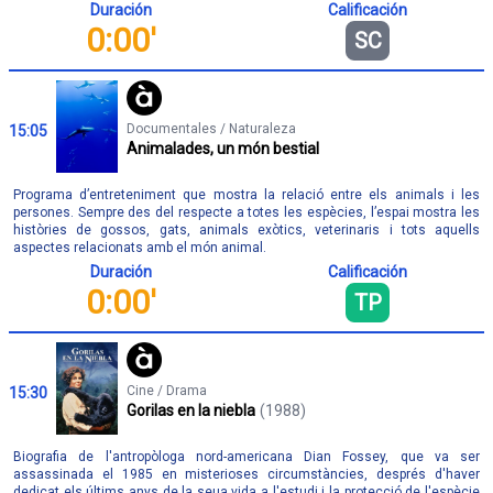
Duración
Calificación
0:00'
SC
Documentales / Naturaleza
15:05
Animalades, un món bestial
Programa d’entreteniment que mostra la relació entre els animals i les
persones. Sempre des del respecte a totes les espècies, l’espai mostra les
històries de gossos, gats, animals exòtics, veterinaris i tots aquells
aspectes relacionats amb el món animal.
Duración
Calificación
0:00'
TP
Cine / Drama
15:30
Gorilas en la niebla
(1988)
Biografia de l'antropòloga nord-americana Dian Fossey, que va ser
assassinada el 1985 en misterioses circumstàncies, després d'haver
dedicat els últims anys de la seua vida a l'estudi i la protecció de l'espècie