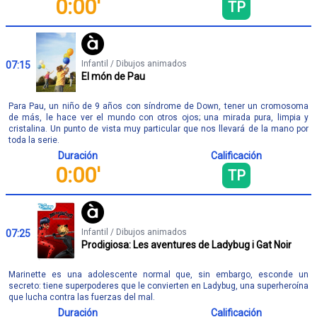
0:00'
TP
Infantil / Dibujos animados
07:15
El món de Pau
Para Pau, un niño de 9 años con síndrome de Down, tener un cromosoma
de más, le hace ver el mundo con otros ojos; una mirada pura, limpia y
cristalina. Un punto de vista muy particular que nos llevará de la mano por
toda la serie.
Duración
Calificación
0:00'
TP
Infantil / Dibujos animados
07:25
Prodigiosa: Les aventures de Ladybug i Gat Noir
Marinette es una adolescente normal que, sin embargo, esconde un
secreto: tiene superpoderes que le convierten en Ladybug, una superheroína
que lucha contra las fuerzas del mal.
Duración
Calificación