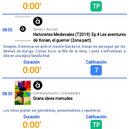
0:00'
TP
Series / Acción
08:05
Historietes Medievales (T2019): Ep.4 Les aventures
de Xonan, el guerrer (2ona part)
Després d'entrenar-se amb el mestre Xan-ke-té, Xonan és perseguit per les
bèsties de Xun-ga. Coneix Xo-ni, la filla de la reina, i junts s'enfrontaran a
ella en una èpica batalla final.
Duración
Calificación
0:00'
7
Entretenimiento / Variedades
08:30
Grans idees menudes
Los niños podrán ser periodistas, presentadores y reporteros.
Duración
Calificación
0:00'
TP