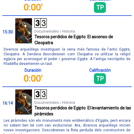
0:00'
TP
Documentales / Historia
15:30
Tesoros perdidos de Egipto: El ascenso de
Cleopatra
Diversos arqueòlegs investiguen la reina més famosa de l'antic Egipte,
Cleopatra. A Dendera descobreixen com Cleopatra va utilitzar la religió
egípcia per aconseguir el poder i governar Egipte. A l'antiga necròpolis de
Filadèlfia desenterren un taüt.
Duración
Calificación
0:00'
TP
Documentales / Historia
16:14
Tesoros perdidos de Egipto: El levantamiento de las
pirámides
Les piràmides són els monuments més emblemàtics d'Egipte, però encara
no sabem ben bé com van evolucionar. Ara, diversos arqueòlegs inicien
noves investigacions. Descobreixen la flota perduda dels constructors de