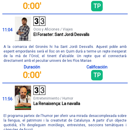
0:00'
TP
Ocio y Aficiones / Viajes
11:04
El Foraster: Sant Jordi Desvalls
A la comarca del Gironès hi ha Sant Jordi Desvalls. Aquest poble amb
esperit empordanès serà el lloc on en Quim durà a terme un repte inesperat
de la mà de l'Oriol, el tinent d'alcalde. Un repte que el connectarà
directament amb el peculiar univers de les Flos Mariae.
Duración
Calificación
0:00'
TP
Entretenimiento / Humor
11:56
La Renaixença: La navalla
El programa parteix de l'humor per oferir una mirada desacomplexada sobre
la llengua, el patrimoni i la creativitat de Catalunya. A partir d'un objecte
quotidià, s'hi despleguen monòlegs, entrevistes, seccions temàtiques i
càpsules de ficció.