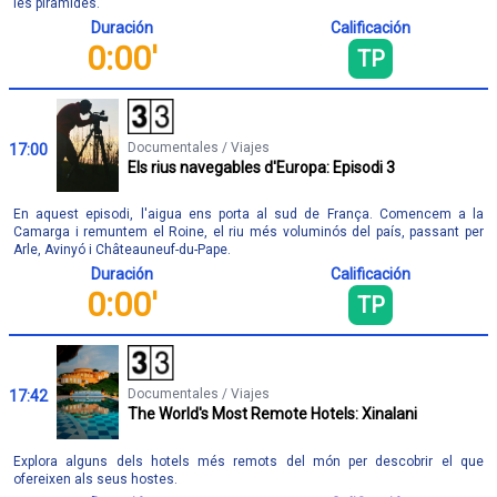
les piràmides.
Duración
Calificación
0:00'
TP
Documentales / Viajes
17:00
Els rius navegables d'Europa: Episodi 3
En aquest episodi, l'aigua ens porta al sud de França. Comencem a la
Camarga i remuntem el Roine, el riu més voluminós del país, passant per
Arle, Avinyó i Châteauneuf-du-Pape.
Duración
Calificación
0:00'
TP
Documentales / Viajes
17:42
The World's Most Remote Hotels: Xinalani
Explora alguns dels hotels més remots del món per descobrir el que
ofereixen als seus hostes.