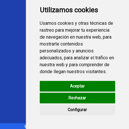
Utilizamos cookies
Ver TV Online
Películas en TV hoy
Usamos cookies y otras técnicas de
Fútbol en la tele
rastreo para mejorar tu experiencia
Programación en TV
de navegación en nuestra web, para
mostrarte contenidos
Webs Programa TV
personalizados y anuncios
adecuados, para analizar el tráfico en
nuestra web y para comprender de
programatv.es
donde llegan nuestros visitantes.
spaintechblog.com
Aceptar
Redes Sociales
Rechazar
Configurar
© Copyright 2021-2024 - programatv.es