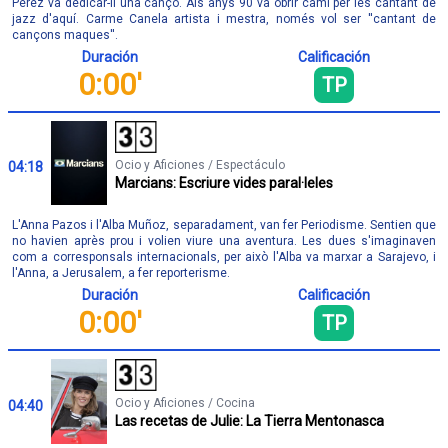
Pérez va dedicar-li una cançó. Als anys 90 va obrir camí per les cantant de
jazz d'aquí. Carme Canela artista i mestra, només vol ser ''cantant de
cançons maques''.
Duración
Calificación
0:00'
TP
Ocio y Aficiones / Espectáculo
04:18
Marcians: Escriure vides paral·leles
L'Anna Pazos i l'Alba Muñoz, separadament, van fer Periodisme. Sentien que
no havien après prou i volien viure una aventura. Les dues s'imaginaven
com a corresponsals internacionals, per això l'Alba va marxar a Sarajevo, i
l'Anna, a Jerusalem, a fer reporterisme.
Duración
Calificación
0:00'
TP
Ocio y Aficiones / Cocina
04:40
Las recetas de Julie: La Tierra Mentonasca