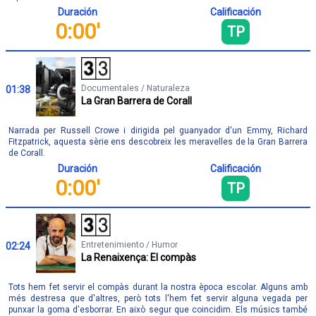
Duración
Calificación
0:00'
TP
Documentales / Naturaleza
01:38
La Gran Barrera de Corall
Narrada per Russell Crowe i dirigida pel guanyador d'un Emmy, Richard
Fitzpatrick, aquesta sèrie ens descobreix les meravelles de la Gran Barrera
de Corall.
Duración
Calificación
0:00'
TP
Entretenimiento / Humor
02:24
La Renaixença: El compàs
Tots hem fet servir el compàs durant la nostra època escolar. Alguns amb
més destresa que d'altres, però tots l'hem fet servir alguna vegada per
punxar la goma d'esborrar. En això segur que coincidim. Els músics també