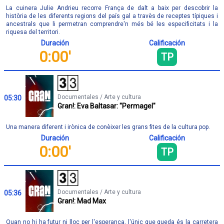
La cuinera Julie Andrieu recorre França de dalt a baix per descobrir la
història de les diferents regions del país gal a travès de receptes típiques i
ancestrals que li permetran comprendre'n més bé les especificitats i la
riquesa del territori.
Duración
Calificación
0:00'
TP
Documentales / Arte y cultura
05:30
Gran!: Eva Baltasar: "Permagel"
Una manera diferent i irònica de conèixer les grans fites de la cultura pop.
Duración
Calificación
0:00'
TP
Documentales / Arte y cultura
05:36
Gran!: Mad Max
Quan no hi ha futur ni lloc per l'esperança, l'únic que queda és la carretera