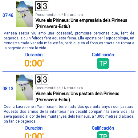
Documentales / Naturaleza
07:46
Viure als Pirineus: Una empresària dels Pirineus
(Primavera-Estiu)
Vanesa Freixa viu amb una obsessió, promoure persones que, fent de
pagesos, siguin feliços fent aquesta feina. Ella aposta per l'agroecologia, un
concepte cada vegada més estès, però que en el fons es tracta de tornar a
la pagesia de tota la vida.
Duración
Calificación
0:00'
TP
Documentales / Naturaleza
08:13
Viure als Pirineus: Uns pastors dels Pirineus
(Primavera-Estiu)
Cédric Lacraberie i Yann Brianti tenen tots dos quaranta anys i són pastors.
Aquests dos amics de la infantesa han decidit compartir la seva vida i la
seva passió al cor de les muntanyes dels Pirineus, a 1.000 metres d'alçada,
on fan de pagesos.
Duración
Calificación
0:00'
TP