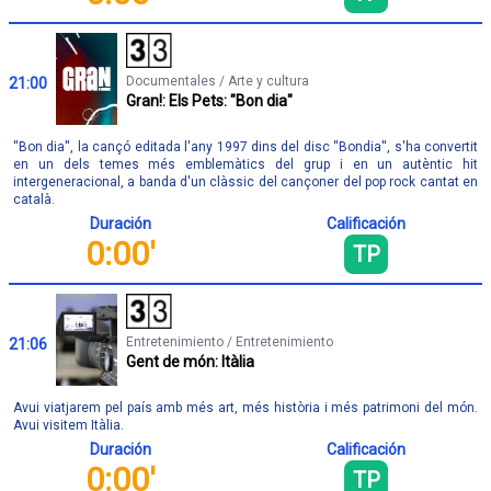
Documentales / Arte y cultura
21:00
Gran!: Els Pets: "Bon dia"
''Bon dia'', la cançó editada l'any 1997 dins del disc ''Bondia'', s'ha convertit
en un dels temes més emblemàtics del grup i en un autèntic hit
intergeneracional, a banda d'un clàssic del cançoner del pop rock cantat en
català.
Duración
Calificación
0:00'
TP
Entretenimiento / Entretenimiento
21:06
Gent de món: Itàlia
Avui viatjarem pel país amb més art, més història i més patrimoni del món.
Avui visitem Itàlia.
Duración
Calificación
0:00'
TP