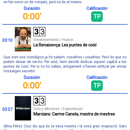
en fan servir un de compàs, però no és el mateix.
Duración
Calificación
0:00'
TP
Entretenimiento / Humor
03:10
La Renaixença: Les puntes de coixí
Que som uns nostàlgics ja ho sabem, nosaltres i vosaltres. Però és que no
podem deixar de ser-ho. Per això, hem decidit dedicar aquest capítol a les
puntes de coixí. Per si no ho sabeu, antigament s'havien utilitzat per enviar
missatges secrets!.
Duración
Calificación
0:00'
TP
Ocio y Aficiones / Espectáculo
03:57
Marcians: Carme Canela, mestra de mestres
Sílvia Pérez Cruz diu que és la seva mestra i la seva gran inspiració. Gato