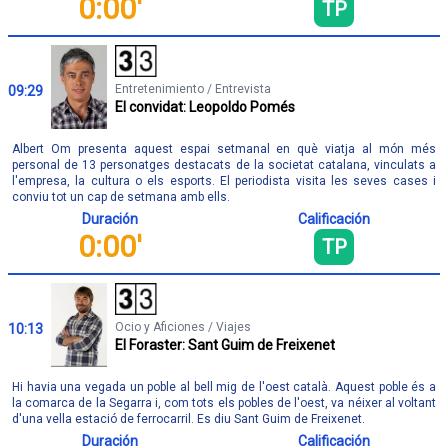
0:00'
TP
Entretenimiento / Entrevista
09:29
El convidat: Leopoldo Pomés
Albert Om presenta aquest espai setmanal en què viatja al món més
personal de 13 personatges destacats de la societat catalana, vinculats a
l'empresa, la cultura o els esports. El periodista visita les seves cases i
conviu tot un cap de setmana amb ells.
Duración
Calificación
0:00'
TP
Ocio y Aficiones / Viajes
10:13
El Foraster: Sant Guim de Freixenet
Hi havia una vegada un poble al bell mig de l'oest català. Aquest poble és a
la comarca de la Segarra i, com tots els pobles de l'oest, va néixer al voltant
d'una vella estació de ferrocarril. Es diu Sant Guim de Freixenet.
Duración
Calificación