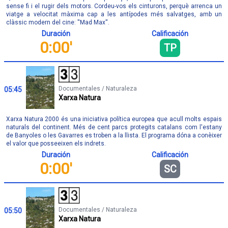
sense fi i el rugir dels motors. Cordeu-vos els cinturons, perquè arrenca un
viatge a velocitat màxima cap a les antípodes més salvatges, amb un
clàssic modern del cine: ''Mad Max''.
Duración
Calificación
0:00'
TP
Documentales / Naturaleza
05:45
Xarxa Natura
Xarxa Natura 2000 és una iniciativa política europea que acull molts espais
naturals del continent. Més de cent parcs protegits catalans com l'estany
de Banyoles o les Gavarres es troben a la llista. El programa dóna a conèixer
el valor que posseeixen els indrets.
Duración
Calificación
0:00'
SC
Documentales / Naturaleza
05:50
Xarxa Natura