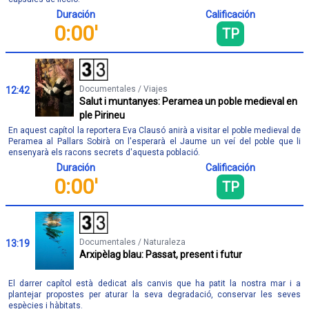
Duración
Calificación
0:00'
TP
Documentales / Viajes
12:42
Salut i muntanyes: Peramea un poble medieval en
ple Pirineu
En aquest capítol la reportera Eva Clausó anirà a visitar el poble medieval de
Peramea al Pallars Sobirà on l'esperarà el Jaume un veí del poble que li
ensenyarà els racons secrets d'aquesta població.
Duración
Calificación
0:00'
TP
Documentales / Naturaleza
13:19
Arxipèlag blau: Passat, present i futur
El darrer capítol està dedicat als canvis que ha patit la nostra mar i a
plantejar propostes per aturar la seva degradació, conservar les seves
espècies i hàbitats.