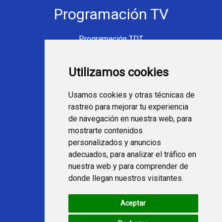
Programación TV
Programación TDT
Programación Movistar+
Utilizamos cookies
Ver TV Online
Películas en TV hoy
Usamos cookies y otras técnicas de
Fútbol en la tele
rastreo para mejorar tu experiencia
Programación en TV
de navegación en nuestra web, para
mostrarte contenidos
Webs Programa TV
personalizados y anuncios
adecuados, para analizar el tráfico en
nuestra web y para comprender de
programatv.es
donde llegan nuestros visitantes.
spaintechblog.com
Aceptar
Redes Sociales